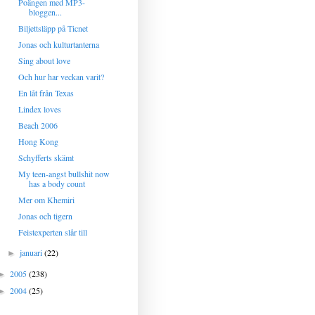
Poängen med MP3-
bloggen...
Biljettsläpp på Ticnet
Jonas och kulturtanterna
Sing about love
Och hur har veckan varit?
En låt från Texas
Lindex loves
Beach 2006
Hong Kong
Schyfferts skämt
My teen-angst bullshit now
has a body count
Mer om Khemiri
Jonas och tigern
Feistexperten slår till
januari
(22)
►
2005
(238)
►
2004
(25)
►