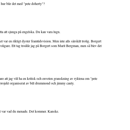
n hur blir det med "pete doherty"?
ta att sjunga på engelska. Du kan vara lugn.
 var en riktigt dyster framtidsvision. Men inte alls särskilt trolig. Borgert
oligare. Ett tag trodde jag på Borgert som Marit Bergman, men så blev det
are att jag vill ha en kritisk och enveten granskning av ryktena om "pete
projekt organiserat av bill drummond och jimmy cauty.
 det var vad du menade. Det kommer. Kanske.