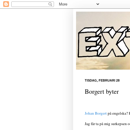
TISDAG, FEBRUARI 28
Borgert byter
Johan Borgert
på engelska? H
Jag får ta på mig surkepsen oc