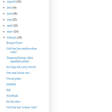
augusti
(22)
►
juli
(14)
►
juni
(18)
►
maj
(22)
►
april
(22)
►
mars
(23)
►
februari
(25)
▼
Borgert byter
Och hur har mediaveckan
varit?
Tampongföretag söker
uppmärksamhet
En fråga till Larry David
Om man kastar om...
Oscarsgalan
Idolbild
Elit
Nördfunk
En bra miss
Och hur har veckan varit?