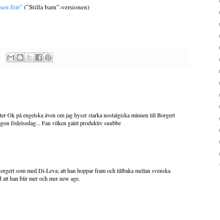
sen förr”
(”Stilla barn”-versionen)
låter Ok på engelska även om jag hyser starka nostalgiska minnen till Borgert
ågon födelsedag... Fan vilken galet produktiv snubbe
orgert som med Di-Leva; att han hoppar fram och tillbaka mellan svenska
d att han blir mer och mer new age.