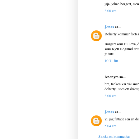
jaja, johan borgert, me
3:00 em
Jonas
sa...
Doherty kommer fortsät
Borgert som Di Leva, det
som Kjell Höglund är tr
ju inte.
10:31 fm
Anonym sa...
hm, tanken var väl snar
doherty" som ett skämt
3:00 em
Jonas
sa...
jo, jag fattade sen att
5:04 em
Skicka en kommentar