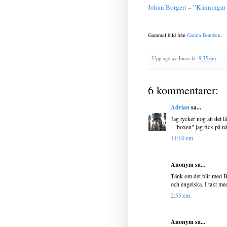
Johan Borgert – ”Känningar 
Gammal bild från
Gamla Bomben
.
Upplagd av
Jonas
kl.
9:35 em
6 kommentarer:
Adrian
sa...
Jag tycker nog att det 
- "boxen" jag fick på n
11:10 em
Anonym sa...
Tänk om det blir med B
och engelska. I takt me
2:55 em
Anonym sa...