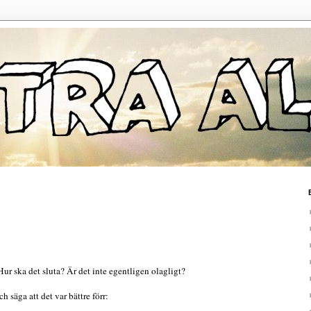
ur ska det sluta? Är det inte egentligen olagligt?
h säga att det var bättre förr: