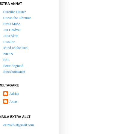
EXTRA ANNAT
Caroline Hainer
Conan the Librarian
Fresa Mabe
Jan Gradvall
Julia Skott
Lisa/Jon
Mind on the Run
NRFN
PSL
Peter Englund
Stockholmsnatt
DELTAGARE
Adrian
Jonas
MAILA EXTRA ALLT
extraallt(at)gmail.com