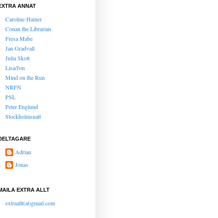
EXTRA ANNAT
Caroline Hainer
Conan the Librarian
Fresa Mabe
Jan Gradvall
Julia Skott
Lisa/Jon
Mind on the Run
NRFN
PSL
Peter Englund
Stockholmsnatt
DELTAGARE
Adrian
Jonas
MAILA EXTRA ALLT
extraallt(at)gmail.com