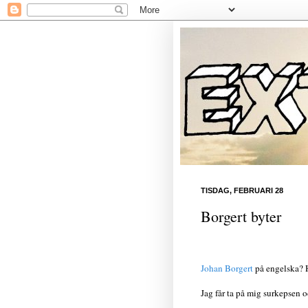
TISDAG, FEBRUARI 28
Borgert byter
Johan Borgert
på engelska? H
Jag får ta på mig surkepsen oc