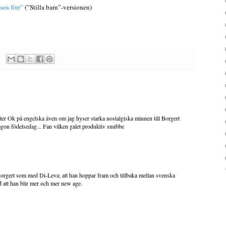
sen förr”
(”Stilla barn”-versionen)
låter Ok på engelska även om jag hyser starka nostalgiska minnen till Borgert
ågon födelsedag... Fan vilken galet produktiv snubbe
orgert som med Di-Leva; att han hoppar fram och tillbaka mellan svenska
d att han blir mer och mer new age.