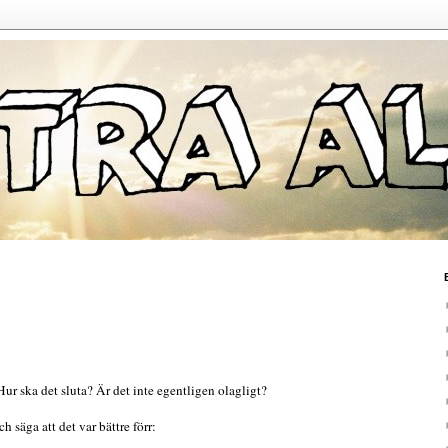
ur ska det sluta? Är det inte egentligen olagligt?
h säga att det var bättre förr: