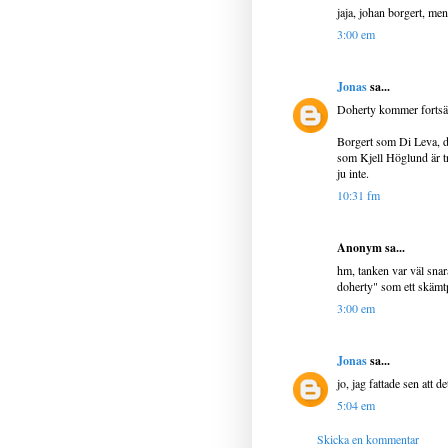
jaja, johan borgert, me
3:00 em
Jonas
sa...
Doherty kommer fortsät
Borgert som Di Leva, det
som Kjell Höglund är tr
ju inte.
10:31 fm
Anonym sa...
hm, tanken var väl snar
doherty" som ett skämt
3:00 em
Jonas
sa...
jo, jag fattade sen att
5:04 em
Skicka en kommentar