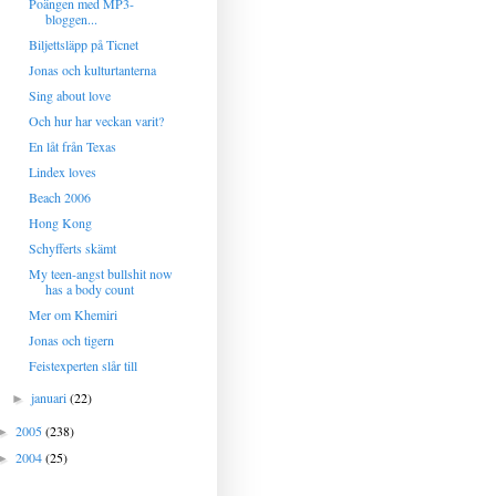
Poängen med MP3-
bloggen...
Biljettsläpp på Ticnet
Jonas och kulturtanterna
Sing about love
Och hur har veckan varit?
En låt från Texas
Lindex loves
Beach 2006
Hong Kong
Schyfferts skämt
My teen-angst bullshit now
has a body count
Mer om Khemiri
Jonas och tigern
Feistexperten slår till
januari
(22)
►
2005
(238)
►
2004
(25)
►