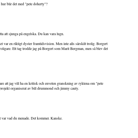
n hur blir det med "pete doherty"?
ta att sjunga på engelska. Du kan vara lugn.
 var en riktigt dyster framtidsvision. Men inte alls särskilt trolig. Borgert
oligare. Ett tag trodde jag på Borgert som Marit Bergman, men så blev det
are att jag vill ha en kritisk och enveten granskning av ryktena om "pete
projekt organiserat av bill drummond och jimmy cauty.
 det var vad du menade. Det kommer. Kanske.