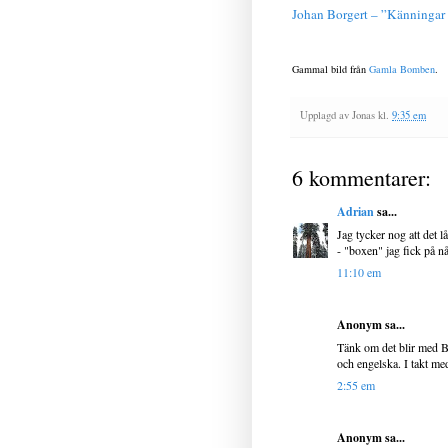
Johan Borgert – ”Känningar 
Gammal bild från
Gamla Bomben
.
Upplagd av
Jonas
kl.
9:35 em
6 kommentarer:
Adrian
sa...
Jag tycker nog att det 
- "boxen" jag fick på n
11:10 em
Anonym sa...
Tänk om det blir med B
och engelska. I takt me
2:55 em
Anonym sa...