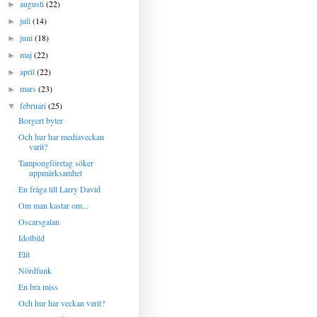
augusti
(22)
►
juli
(14)
►
juni
(18)
►
maj
(22)
►
april
(22)
►
mars
(23)
►
februari
(25)
▼
Borgert byter
Och hur har mediaveckan
varit?
Tampongföretag söker
uppmärksamhet
En fråga till Larry David
Om man kastar om...
Oscarsgalan
Idolbild
Elit
Nördfunk
En bra miss
Och hur har veckan varit?