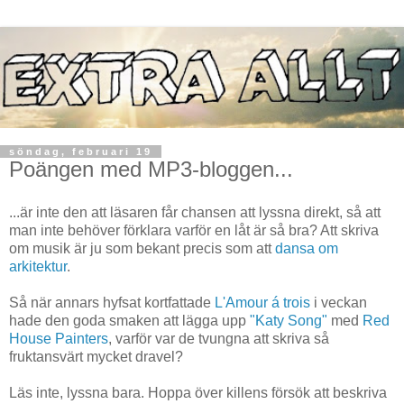
söndag, februari 19
Poängen med MP3-bloggen...
...är inte den att läsaren får chansen att lyssna direkt, så att
man inte behöver förklara varför en låt är så bra? Att skriva
om musik är ju som bekant precis som att
dansa om
arkitektur
.
Så när annars hyfsat kortfattade
L'Amour á trois
i veckan
hade den goda smaken att lägga upp
"Katy Song"
med
Red
House Painters
, varför var de tvungna att skriva så
fruktansvärt mycket dravel?
Läs inte, lyssna bara. Hoppa över killens försök att beskriva