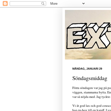
MÅNDAG, JANUARI 29
Söndagsmiddag
Förra söndagen var jag på par
väggen, stammarna bytta. En
var så nöjda med. Jag tyckte 
Vi åt god lax och god cousco
bag-in-box till en karaff. I 