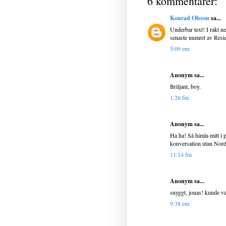
6 kommentarer:
Konrad Olsson
sa...
Underbar text! I rakt n
senaste numret av Resi
5:09 em
Anonym sa...
Briljant, boy.
1:26 fm
Anonym sa...
Ha ha! Så himla mitt i 
konversation utan Norén
11:14 fm
Anonym sa...
snyggt, jonas! kunde var
9:38 em