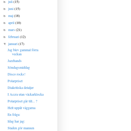
juli
(15)
►
juni
(15)
►
maj
(18)
►
april
(10)
►
mars
(21)
►
februari
(12)
►
januari
(17)
▼
Jag blev gammal förra
veckan
Jazzhands
Söndagsmiddag
Disco rocks!
Polarpriset
Diakritiska detaljer
I Accra utan väckarklocka
Polarpriset går till... ?
Helt uppåt väggarna
En fråga:
Idag har jag:
Staden gör mannen