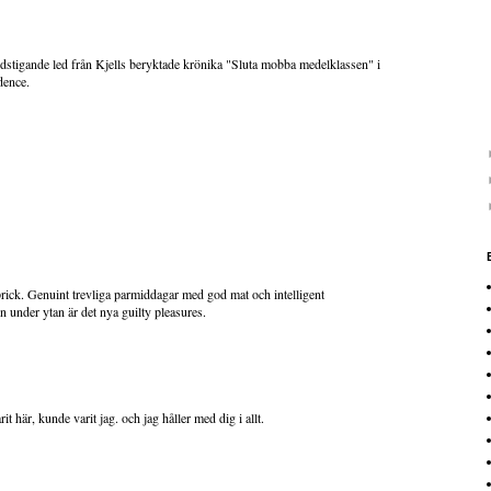
edstigande led från Kjells beryktade krönika "Sluta mobba medelklassen" i
dence.
prick. Genuint trevliga parmiddagar med god mat och intelligent
 under ytan är det nya guilty pleasures.
it här, kunde varit jag. och jag håller med dig i allt.