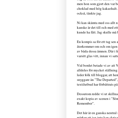
men hon som gjort den var bes
choklad med hög kakaohalt. J
också, tänkte jag.
Ni kan skämta med oss allt ni
kanske är det till och med et
kunde ha fått. Jag skulle må 
En kompis sa för ett tag sen
återkommer om och om igen vid
av båda dessa ämnen. Där i 
varsitt glas vitt, innan vi satt
Vid bordet betade vi av att 
alldeles för mycket ställning
leder folk till bloggar, att 
snyggare än ”The Departed”, 
textilutbud har förbättrats på
Dessutom redde vi ut skillna
exakt kopia av scenen i ”Söm
Remember”.
Det här är en ganska neutral 
märker att jag inte kan skriv