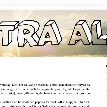
middag. Det var i en tvåa i Vasastan. Femtiotalsmöbler, textiltryck på
 fondvägg i sovrummet målad i en grön färg som lägenhetsägarna inte
det var okej, men tydligen såg det hemskt ut i en viss sorts morgonljus.
ussallad med broccoli och paprika.Vi drack vitt vin, upphällt från en
vattentillbringaren låg limeklyftor. Sedan åt vi pannacotta, som var god,