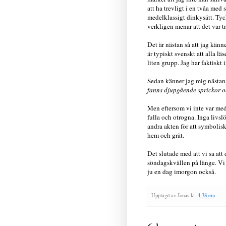
att ha trevligt i en tvåa me
medelklassigt dinkysätt. Tycke
verkligen menar att det var t
Det är nästan så att jag känn
är typiskt svenskt att alla lä
liten grupp. Jag har faktiskt 
Sedan känner jag mig nästan 
fanns djupgående sprickor oc
Men eftersom vi inte var med 
fulla och otrogna. Inga livs
andra akten för att symbolisk
hem och grät.
Det slutade med att vi sa att 
söndagskvällen på länge. Vi sa
ju en dag imorgon också.
Upplagd av
Jonas
kl.
4:38 em