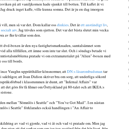
viken på att vaniljkornen hade sjunkit till botten. Till kaffet åt vi
ag drack inget kaffe, ville kunna somna. Det är ju en dag imorgon
 vill, men så var det. Dom kallar oss
dinkies
. Det är
ett anständigt liv
,
t
socialt arv
. Jag trivdes som sjutton. Det var det bästa slutet min vecka
bra av fler kvällar som den.
 att dvd-boxen är den nya fastighetsmarknaden, samtalsämnet som
 alla tillfällen, ett ämne som inte tar slut. Och i söndags betade vi
femtiotalsmöblerna pratade vi om extramaterialet på ”Alien”-boxen med
e oss till bords.
Vince Vaughn upprätthåller könsnormer, att
DN:s läsarombudsman
tar
 i sakfrågor, att Joan Didion skriver bra om sorg, att underliga sökord
hemspråksförbud i klassrummen är dumt, att ”Infernal Affairs” var
att det görs för få filmer om Östtyskland på 80-talet och att IKEA:s
 sistone.
den mellan ”Sömnlös i Seattle” och ”You’ve Got Mail”. I en nästan
nlös i Seattle” förklarades också handlingen i ”An Affair to
skildring av vad vi gjorde, vad vi åt och vad vi pratade om. Men jag
a den utan att det verkar som om jag tog avstånd från det här livet, från