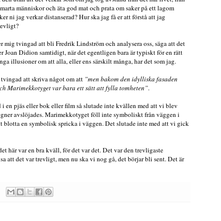
d smarta människor och äta god mat och prata om saker på ett lagom
r ni jag verkar distanserad? Hur ska jag få er att förstå att jag
revligt?
er mig tvingad att bli Fredrik Lindström och analysera oss, säga att det
ser Joan Didion samtidigt, när det egentligen bara är typiskt för en rätt
inga illusioner om att alla, eller ens särskilt många, har det som jag.
tvingad att skriva något om att
”men bakom den idylliska fasaden
h Marimekkotyget var bara ett sätt att fylla tomheten”
.
i en pjäs eller bok eller film så slutade inte kvällen med att vi blev
lögner avslöjades. Marimekkotyget föll inte symboliskt från väggen i
t blotta en symbolisk spricka i väggen. Det slutade inte med att vi gick
det här var en bra kväll, för det var det. Det var den trevligaste
 att det var trevligt, men nu ska vi nog gå, det börjar bli sent. Det är