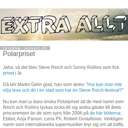
torsdag, januari 25
Polarpriset
Jaha, så det blev Steve Reich och Sonny Rollins som fick
priset
i år.
Då blir Martin Gelin glad, han som skrev:
”Hur kan man inte
vilja leva och dö i en stad som har en Steve Reich-festival?”
Nu kan man ju bara önska Polarpriset att de med namn som
Reich och Rollins lyckas locka till sig andra gäster till årets
prisceremoni än de som syns från 2006 på
de här bilderna
:
Ebbot, Anja Pärson, Lena Ph, Robert Gustafsson. Verkligen
namn som internationella supermusiker bryr sig om att träffa.