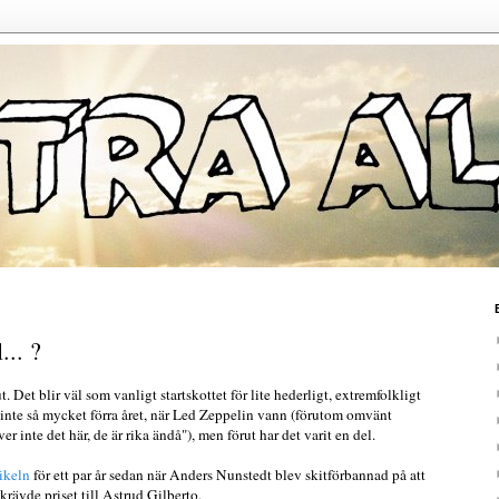
... ?
t. Det blir väl som vanligt startskottet för lite hederligt, extremfolkligt
 inte så mycket förra året, när Led Zeppelin vann (förutom omvänt
r inte det här, de är rika ändå"), men förut har det varit en del.
tikeln
för ett par år sedan när Anders Nunstedt blev skitförbannad på att
rävde priset till Astrud Gilberto.