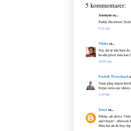
5 kommentarer:
Anonym sa...
Paddy McAloon! Don'n'
9:21 em
Niklas
sa...
Nej, det är inte bara 
ha alla priser man kan f
10:03 em
Fredrik Westerlund
sa
Varje gång någon hävdar
börjar orera om vikten a
1:10 fm
Jonas
sa...
Niklas, att skriva "Ody
and Oracle", eftersom T
Men bra att du bryr dig