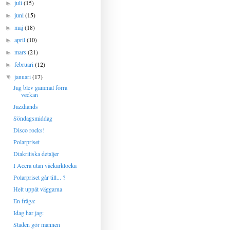
juli
(15)
►
juni
(15)
►
maj
(18)
►
april
(10)
►
mars
(21)
►
februari
(12)
►
januari
(17)
▼
Jag blev gammal förra
veckan
Jazzhands
Söndagsmiddag
Disco rocks!
Polarpriset
Diakritiska detaljer
I Accra utan väckarklocka
Polarpriset går till... ?
Helt uppåt väggarna
En fråga:
Idag har jag:
Staden gör mannen