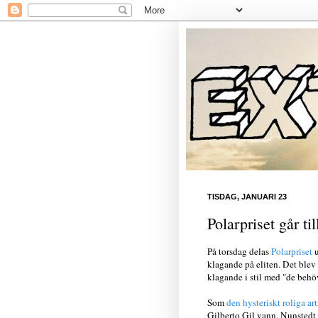
TISDAG, JANUARI 23
Polarpriset går till
På torsdag delas
Polarpriset
u
klagande på eliten. Det blev
klagande i stil med "de behöve
Som
den hysteriskt roliga ar
Gilberto Gil vann. Nunstedt k