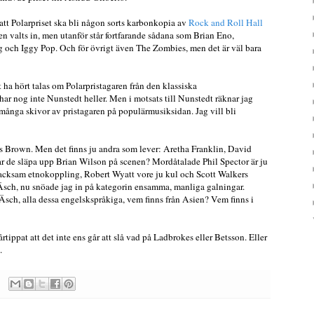
 att Polarpriset ska bli någon sorts karbonkopia av
Rock and Roll Hall
en valts in, men utanför står fortfarande sådana som Brian Eno,
 och Iggy Pop. Och för övrigt även The Zombies, men det är väl bara
tt ha hört talas om Polarpristagaren från den klassiska
r nog inte Nunstedt heller. Men i motsats till Nunstedt räknar jag
t många skivor av pristagaren på populärmusiksidan. Jag vill bli
s Brown. Men det finns ju andra som lever: Aretha Franklin, David
r de släpa upp Brian Wilson på scenen? Mordåtalade Phil Spector är ju
tacksam etnokoppling, Robert Wyatt vore ju kul och Scott Walkers
 Äsch, nu snöade jag in på kategorin ensamma, manliga galningar.
ch, alla dessa engelskspråkiga, vem finns från Asien? Vem finns i
vårtippat att det inte ens går att slå vad på Ladbrokes eller Betsson. Eller
.