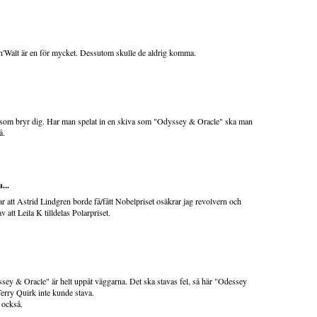
Walt är en för mycket. Dessutom skulle de aldrig komma.
du som bryr dig. Har man spelat in en skiva som "Odyssey & Oracle" ska man
å.
...
 att Astrid Lindgren borde få/fått Nobelpriset osäkrar jag revolvern och
v att Leila K tilldelas Polarpriset.
ssey & Oracle" är helt uppåt väggarna. Det ska stavas fel, så här "Odessey
erry Quirk inte kunde stava.
 också.