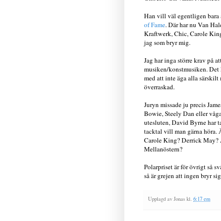
Han vill väl egentligen bara
of Fame
. Där har nu Van Hal
Kraftwerk, Chic, Carole King
jag som bryr mig.
Jag har inga större krav på a
musiken/konstmusiken. Det ha
med att inte äga alla särskil
överraskad.
Juryn missade ju precis Jame
Bowie, Steely Dan eller våga
utesluten, David Byrne har 
tacktal vill man gärna höra.
Carole King? Derrick May? Äs
Mellanöstern?
Polarpriset är för övrigt så s
så är grejen att ingen bryr sig
Upplagd av
Jonas
kl.
6:17 em