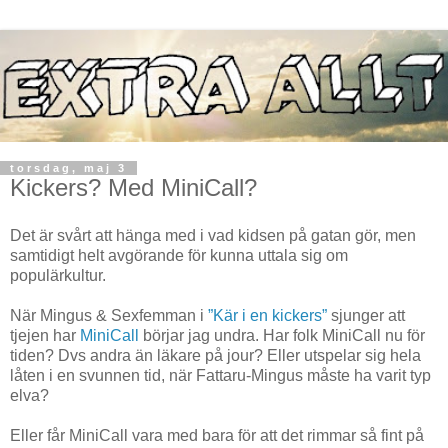
torsdag, maj 3
Kickers? Med MiniCall?
Det är svårt att hänga med i vad kidsen på gatan gör, men
samtidigt helt avgörande för kunna uttala sig om
populärkultur.
När Mingus & Sexfemman i
”Kär i en kickers”
sjunger att
tjejen har
MiniCall
börjar jag undra. Har folk MiniCall nu för
tiden? Dvs andra än läkare på jour? Eller utspelar sig hela
låten i en svunnen tid, när Fattaru-Mingus måste ha varit typ
elva?
Eller får MiniCall vara med bara för att det rimmar så fint på