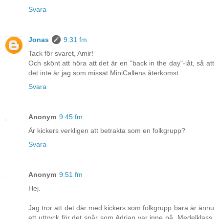
Svara
Jonas
9:31 fm
Tack för svaret, Amir!
Och skönt att höra att det är en "back in the day"-låt, så att
det inte är jag som missat MiniCallens återkomst.
Svara
Anonym
9:45 fm
Är kickers verkligen att betrakta som en folkgrupp?
Svara
Anonym
9:51 fm
Hej.
Jag tror att det där med kickers som folkgrupp bara är ännu
ett uttryck för det spår som Adrian var inne på, Medelklass.