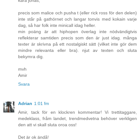
kära jonas,
precis som malice och pusha t (eller rick ross för den delen)
inte står på gathörnet och langar tonvis med kokain varje
dag, så har folk inte minicall idag heller.
min poäng är att hiphopen överlag inte nödvändigtvis
reflekterar samtiden precis som den är just idag. många
texter är skrivna på ett nostalgiskt sätt (vilket inte gör dem
mindre relevanta eller bra). njut av texten och sluta
bekymra dig.
mvh
Amir
Svara
Adrian
1:01 fm
Amir, tack för en klockren kommentar! Vi trettitaggare,
medeklass, fråm landet, trendmedvetna behöver verkligen
den att vi skall sluta oroa oss!
Det är ok ändå!