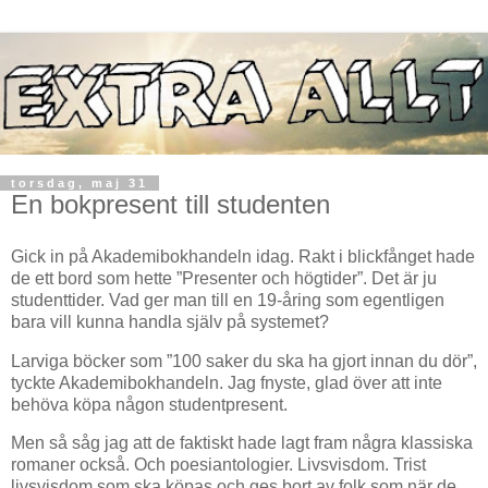
torsdag, maj 31
En bokpresent till studenten
Gick in på Akademibokhandeln idag. Rakt i blickfånget hade
de ett bord som hette ”Presenter och högtider”. Det är ju
studenttider. Vad ger man till en 19-åring som egentligen
bara vill kunna handla själv på systemet?
Larviga böcker som ”100 saker du ska ha gjort innan du dör”,
tyckte Akademibokhandeln. Jag fnyste, glad över att inte
behöva köpa någon studentpresent.
Men så såg jag att de faktiskt hade lagt fram några klassiska
romaner också. Och poesiantologier. Livsvisdom. Trist
livsvisdom som ska köpas och ges bort av folk som när de