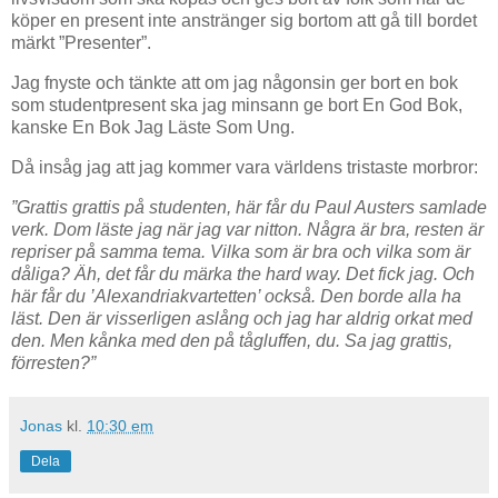
köper en present inte anstränger sig bortom att gå till bordet
märkt ”Presenter”.
Jag fnyste och tänkte att om jag någonsin ger bort en bok
som studentpresent ska jag minsann ge bort En God Bok,
kanske En Bok Jag Läste Som Ung.
Då insåg jag att jag kommer vara världens tristaste morbror:
”Grattis grattis på studenten, här får du Paul Austers samlade
verk. Dom läste jag när jag var nitton. Några är bra, resten är
repriser på samma tema. Vilka som är bra och vilka som är
dåliga? Äh, det får du märka the hard way. Det fick jag. Och
här får du ’Alexandriakvartetten’ också. Den borde alla ha
läst. Den är visserligen aslång och jag har aldrig orkat med
den. Men kånka med den på tågluffen, du. Sa jag grattis,
förresten?”
Jonas
kl.
10:30 em
Dela