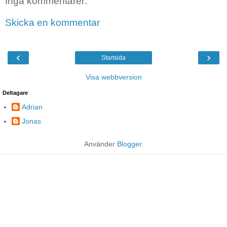
Inga kommentarer:
Skicka en kommentar
‹
›
Startsida
Visa webbversion
Deltagare
Adrian
Jonas
Använder
Blogger
.