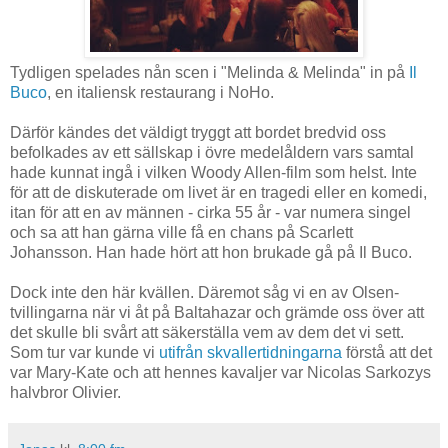
Tydligen spelades nån scen i "Melinda & Melinda" in på
Il
Buco
, en italiensk restaurang i NoHo.
Därför kändes det väldigt tryggt att bordet bredvid oss
befolkades av ett sällskap i övre medelåldern vars samtal
hade kunnat ingå i vilken Woody Allen-film som helst. Inte
för att de diskuterade om livet är en tragedi eller en komedi,
itan för att en av männen - cirka 55 år - var numera singel
och sa att han gärna ville få en chans på Scarlett
Johansson. Han hade hört att hon brukade gå på Il Buco.
Dock inte den här kvällen. Däremot såg vi en av Olsen-
tvillingarna när vi åt på Baltahazar och grämde oss över att
det skulle bli svårt att säkerställa vem av dem det vi sett.
Som tur var kunde vi
utifrån skvallertidningarna
förstå att det
var Mary-Kate och att hennes kavaljer var Nicolas Sarkozys
halvbror Olivier.