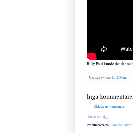
Billy Paul kunde det där med a
Upplagd av
Jonas
kl.
2:00 em
Inga kommentare
Skicka en kommentar
Senaste inlägg
Prenumerera på:
Kommentarer til