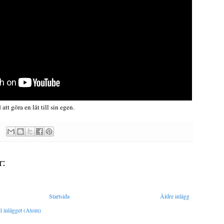
tt göra en låt till sin egen.
r:
Startsida
Äldre inlägg
l inlägget (Atom)