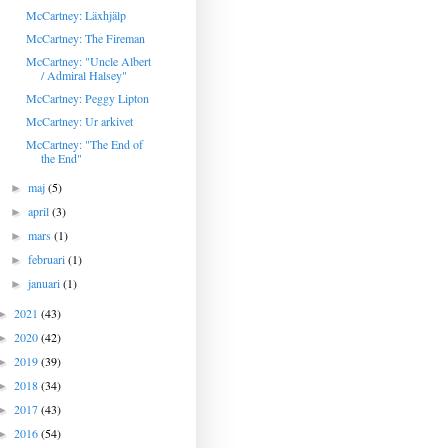
McCartney: Läxhjälp
McCartney: The Fireman
McCartney: "Uncle Albert
/ Admiral Halsey"
McCartney: Peggy Lipton
McCartney: Ur arkivet
McCartney: "The End of
the End"
maj
(5)
►
april
(3)
►
mars
(1)
►
februari
(1)
►
januari
(1)
►
2021
(43)
►
2020
(42)
►
2019
(39)
►
2018
(34)
►
2017
(43)
►
2016
(54)
►