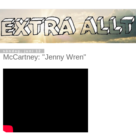
söndag, juni 12
McCartney: "Jenny Wren"