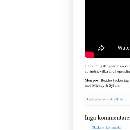
Om vi nu gått igenom en väld
av andra, vilka är då egentl
Men post-Beatles tycker jag 
med Mickey & Sylvia.
Upplagd av
Jonas
kl.
8:00 fm
Inga kommentare
Skicka en kommentar