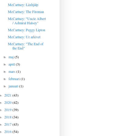
McCartney: Läxhjälp
McCartney: The Fireman
McCartney: "Uncle Albert
/ Admiral Halsey"
McCartney: Peggy Lipton
McCartney: Ur arkivet
McCartney: "The End of
the End"
maj
(5)
►
april
(3)
►
mars
(1)
►
februari
(1)
►
januari
(1)
►
2021
(43)
►
2020
(42)
►
2019
(39)
►
2018
(34)
►
2017
(43)
►
2016
(54)
►