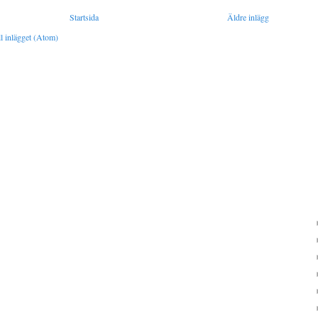
Startsida
Äldre inlägg
l inlägget (Atom)