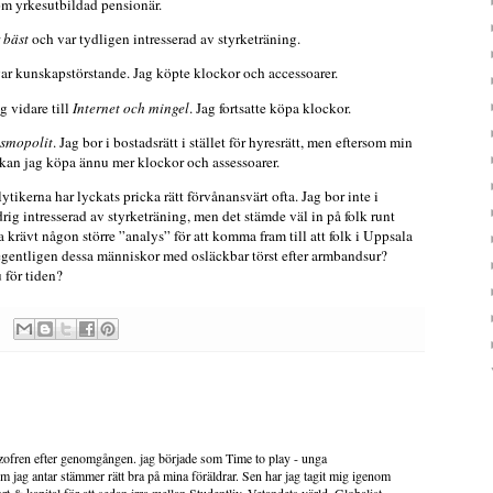
om yrkesutbildad pensionär.
 bäst
och var tydligen intresserad av styrketräning.
var kunskapstörstande. Jag köpte klockor och accessoarer.
g vidare till
Internet och mingel
. Jag fortsatte köpa klockor.
smopolit
. Jag bor i bostadsrätt i stället för hyresrätt, men eftersom min
kan jag köpa ännu mer klockor och assessoarer.
tikerna har lyckats pricka rätt förvånansvärt ofta. Jag bor inte i
drig intresserad av styrketräning, men det stämde väl in på folk runt
krävt någon större ”analys” för att komma fram till att folk i Uppsala
egentligen dessa människor med osläckbar törst efter armbandsur?
 för tiden?
izofren efter genomgången. jag började som Time to play - unga
 jag antar stämmer rätt bra på mina föräldrar. Sen har jag tagit mig igenom