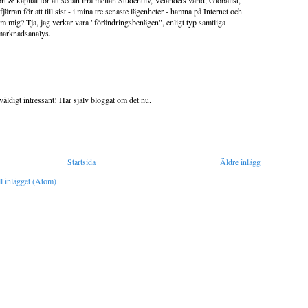
rt & kapital för att sedan irra mellan Studentliv, Vetandets värld, Globalist,
järran för att till sist - i mina tre senaste lägenheter - hamna på Internet och
m mig? Tja, jag verkar vara "förändringsbenägen", enligt typ samtliga
 marknadsanalys.
väldigt intressant! Har själv bloggat om det nu.
Startsida
Äldre inlägg
l inlägget (Atom)