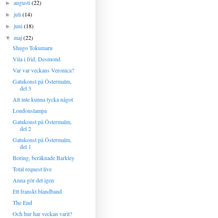
augusti
(22)
►
juli
(14)
►
juni
(18)
►
maj
(22)
▼
Shugo Tokumaru
Vila i frid, Desmond
Var var veckans Veronica?
Gatukonst på Östermalm,
del 3
Att inte kunna tycka något
Londonslampa
Gatukonst på Östermalm,
del 2
Gatukonst på Östermalm,
del 1
Boring, beräknade Barkley
Total request live
Anna gör det igen
Ett franskt blandband
The End
Och hur har veckan varit?