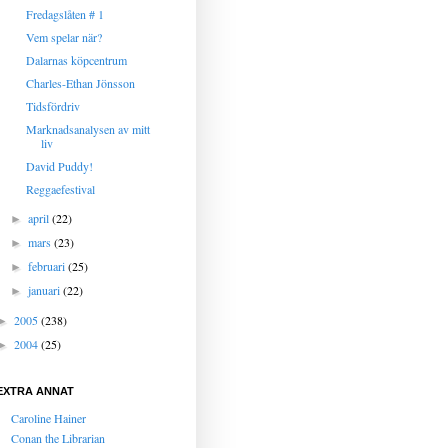
Fredagslåten # 1
Vem spelar när?
Dalarnas köpcentrum
Charles-Ethan Jönsson
Tidsfördriv
Marknadsanalysen av mitt
liv
David Puddy!
Reggaefestival
april
(22)
►
mars
(23)
►
februari
(25)
►
januari
(22)
►
2005
(238)
►
2004
(25)
►
EXTRA ANNAT
Caroline Hainer
Conan the Librarian