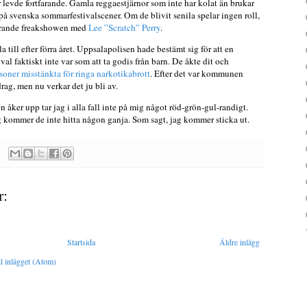
r levde fortfarande. Gamla reggaestjärnor som inte har kolat än brukar
 på svenska sommarfestivalscener. Om de blivit senila spelar ingen roll,
nerande freakshowen med
Lee ”Scratch” Perry
.
a till efter förra året. Uppsalapolisen hade bestämt sig för att en
val faktiskt inte var som att ta godis från barn. De åkte dit och
rsoner misstänkta för ringa narkotikabrott
. Efter det var kommunen
drag, men nu verkar det ju bli av.
åker upp tar jag i alla fall inte på mig något röd-grön-gul-randigt.
kommer de inte hitta någon ganja. Som sagt, jag kommer sticka ut.
r:
Startsida
Äldre inlägg
l inlägget (Atom)