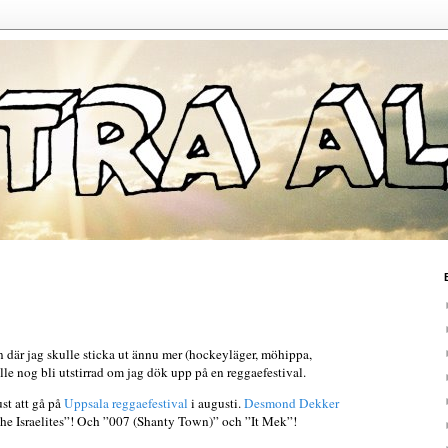
len där jag skulle sticka ut ännu mer (hockeyläger, möhippa,
le nog bli utstirrad om jag dök upp på en reggaefestival.
ust att gå på
Uppsala reggaefestival
i augusti.
Desmond Dekker
he Israelites”! Och ”007 (Shanty Town)” och ”It Mek”!