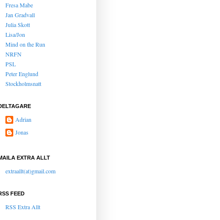
Fresa Mabe
Jan Gradvall
Julia Skott
Lisa/Jon
Mind on the Run
NRFN
PSL
Peter Englund
Stockholmsnatt
DELTAGARE
Adrian
Jonas
MAILA EXTRA ALLT
extraallt(at)gmail.com
RSS FEED
RSS Extra Allt