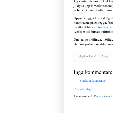
Jag visste inte ens att Dekke
ju dyka upp förr eller senare
se bara på den ständigt tur
Uppsala reggaefestival låg ill
knarkrazzia på en reggaefesti
resultatet blev
90 (nittio) pe
tveksam till fortsatt kulturbi
Om jag nu möjligen, möjligen 
Och om polisen muddrar mig 
Upplagd av
Jonas
kl.
8:25 em
Inga kommentare
Skicka en kommentar
Senaste inlägg
Prenumerera på:
Kommentarer til