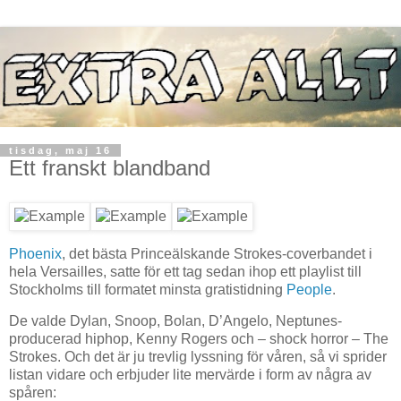
tisdag, maj 16
Ett franskt blandband
Phoenix
, det bästa Princeälskande Strokes-coverbandet i
hela Versailles, satte för ett tag sedan ihop ett playlist till
Stockholms till formatet minsta gratistidning
People
.
De valde Dylan, Snoop, Bolan, D’Angelo, Neptunes-
producerad hiphop, Kenny Rogers och – shock horror – The
Strokes. Och det är ju trevlig lyssning för våren, så vi sprider
listan vidare och erbjuder lite mervärde i form av några av
spåren: