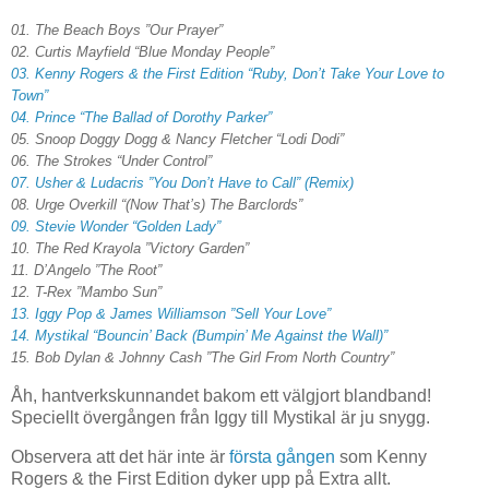
01. The Beach Boys ”Our Prayer”
02. Curtis Mayfield “Blue Monday People”
03. Kenny Rogers & the First Edition “Ruby, Don’t Take Your Love to
Town”
04. Prince “The Ballad of Dorothy Parker”
05. Snoop Doggy Dogg & Nancy Fletcher “
Lodi
Dodi”
06. The Strokes “Under Control”
07. Usher & Ludacris ”You Don’t Have to Call” (Remix)
08. Urge Overkill “(Now That’s) The Barclords”
09. Stevie Wonder “Golden Lady”
10. The Red Krayola ”
Victory
Garden
”
11. D’Angelo ”The Root”
12. T-Rex ”Mambo Sun”
13. Iggy Pop & James Williamson ”Sell Your Love”
14. Mystikal “Bouncin’ Back (Bumpin’ Me Against the Wall)”
15. Bob Dylan & Johnny Cash ”The Girl From
North Country
”
Åh, hantverkskunnandet bakom ett välgjort blandband!
Speciellt övergången från Iggy till Mystikal är ju snygg.
Observera att det här inte är
första gången
som Kenny
Rogers & the First Edition dyker upp på Extra allt.