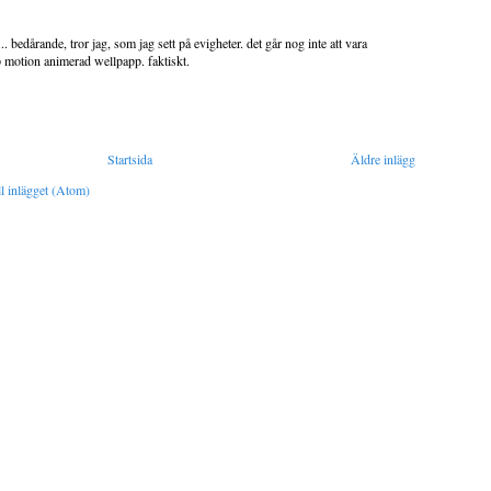
.. bedårande, tror jag, som jag sett på evigheter. det går nog inte att vara
 motion animerad wellpapp. faktiskt.
Startsida
Äldre inlägg
l inlägget (Atom)