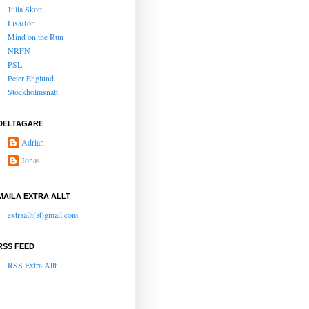
Julia Skott
Lisa/Jon
Mind on the Run
NRFN
PSL
Peter Englund
Stockholmsnatt
DELTAGARE
Adrian
Jonas
MAILA EXTRA ALLT
extraallt(at)gmail.com
RSS FEED
RSS Extra Allt