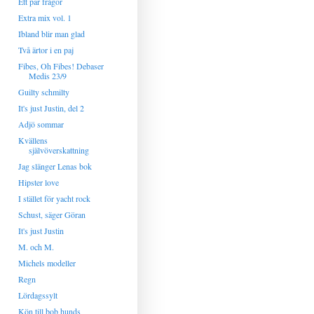
Ett par frågor
Extra mix vol. 1
Ibland blir man glad
Två ärtor i en paj
Fibes, Oh Fibes! Debaser
Medis 23/9
Guilty schmilty
It's just Justin, del 2
Adjö sommar
Kvällens
självöverskattning
Jag slänger Lenas bok
Hipster love
I stället för yacht rock
Schust, säger Göran
It's just Justin
M. och M.
Michels modeller
Regn
Lördagssylt
Kön till bob hunds