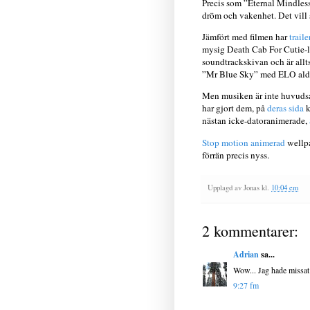
Precis som ”Eternal Mindless
dröm och vakenhet. Det vill s
Jämfört med filmen har
traile
mysig Death Cab For Cutie-
soundtrackskivan och är alltså
”Mr Blue Sky” med ELO aldri
Men musiken är inte huvudsak
har gjort dem, på
deras sida
k
nästan icke-datoranimerade,
Stop motion animerad
wellpa
förrän precis nyss.
Upplagd av
Jonas
kl.
10:04 em
2 kommentarer:
Adrian
sa...
Wow... Jag hade missat d
9:27 fm