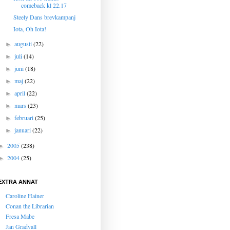
comeback kl 22.17
Steely Dans brevkampanj
Iota, Oh Iota!
augusti
(22)
►
juli
(14)
►
juni
(18)
►
maj
(22)
►
april
(22)
►
mars
(23)
►
februari
(25)
►
januari
(22)
►
2005
(238)
►
2004
(25)
►
EXTRA ANNAT
Caroline Hainer
Conan the Librarian
Fresa Mabe
Jan Gradvall