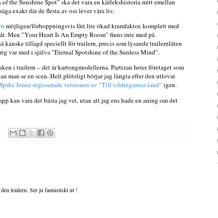
 of the Sunshine Spot” ska det vara en kärlekshistoria mitt emellan
äga exakt där de flesta av oss lever våra liv.
rn
möjligen/förhoppningsvis fått lite ökad kramfaktor, komplett med
låt. Men ”Your Heart Is An Empty Room” finns inte med på
 kanske tillagd speciellt för trailern, precis som lysande trailernlåten
g var med i själva ”Eternal Spotshine of the Sunless Mind”.
en i trailern – det är kartongmodellerna. Partizan heter företaget som
an man se en scen. Helt plötsligt börjar jag längta efter den utlovat
Spike Jonze-regisserade versionen av ”Till vildingarnas land”
igen.
pp kan vara det bästa jag vet, utan att jag ens hade en aning om det
en trailern. Ser ju fantastiskt ut !