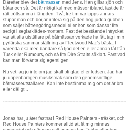
Därefter blev det
båtmässan
med Jens. Han gillar sjön och
båtar och så. Det är riktigt kul med mässor ibland, fast de är
rätt tröttsamma i längden. Två, tre timmar topps annars
stupar man och börjar irritera sig på den högljudda gubben
som säljer båtrengöringsmedel eller hon som dansar lite
sexigt i seglarklädes-montern. Fast det bestående intrycket
var att alla utställare på båtmässan verkade ha fått tag i min
pyrfärska sammanställning av Fleetwood Mac's bästa. I
varenda eka med bandare så ljöd det en eller annan låt från
Tusk eller Rumours, och så lite Dire Straits såklart. Fast vad
kan man förvänta sig egentligen.
Nu vet jag ju inte om jag skall bli glad eller ledsen. Jag har
ju uppenbarligen musiksmak som den genomsnittlige
båtmässeutställaren. Kan inte bestämma mig om det är bra
eller dåligt...
-------------------------------------------------------------------------------------
-
Jonas har ju åter fastnat i Red House Painters - träsket, och
Red House Painters kommer alltid att få mig minnas
gymnasiet och när man satt hemma hos Tobbe eller hos