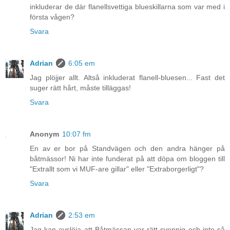
inkluderar de där flanellsvettiga blueskillarna som var med i
första vågen?
Svara
Adrian
6:05 em
Jag plöjjer allt. Altså inkluderat flanell-bluesen... Fast det
suger rätt hårt, måste tilläggas!
Svara
Anonym
10:07 fm
En av er bor på Standvägen och den andra hänger på
båtmässor! Ni har inte funderat på att döpa om bloggen till
"Extrallt som vi MUF-are gillar" eller "Extraborgerligt"?
Svara
Adrian
2:53 em
Jag kan avslöja att Båtmässan var rätt svennig och inte så