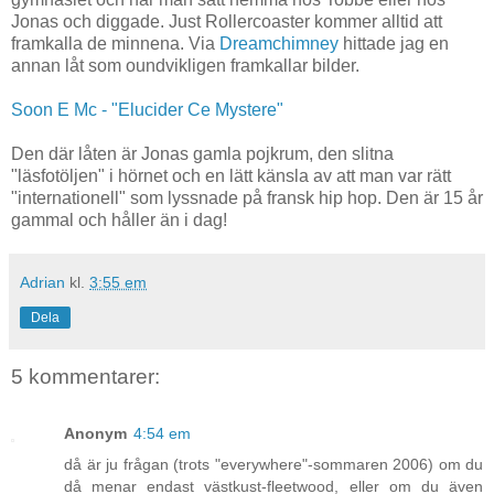
Jonas och diggade. Just Rollercoaster kommer alltid att
framkalla de minnena. Via
Dreamchimney
hittade jag en
annan låt som oundvikligen framkallar bilder.
Soon E Mc - "Elucider Ce Mystere"
Den där låten är Jonas gamla pojkrum, den slitna
"läsfotöljen" i hörnet och en lätt känsla av att man var rätt
"internationell" som lyssnade på fransk hip hop. Den är 15 år
gammal och håller än i dag!
Adrian
kl.
3:55 em
Dela
5 kommentarer:
Anonym
4:54 em
då är ju frågan (trots "everywhere"-sommaren 2006) om du
då menar endast västkust-fleetwood, eller om du även