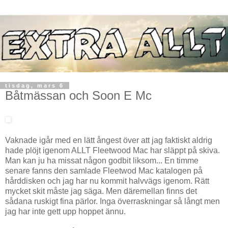
tisdag, mars 6
Båtmässan och Soon E Mc
Vaknade igår med en lätt ångest över att jag faktiskt aldrig
hade plöjt igenom ALLT Fleetwood Mac har släppt på skiva.
Man kan ju ha missat någon godbit liksom... En timme
senare fanns den samlade Fleetwod Mac katalogen på
hårddisken och jag har nu kommit halvvägs igenom. Rätt
mycket skit måste jag säga. Men däremellan finns det
sådana ruskigt fina pärlor. Inga överraskningar så långt men
jag har inte gett upp hoppet ännu.