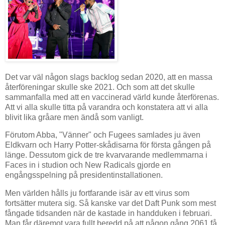
Det var väl någon slags backlog sedan 2020, att en massa
återföreningar skulle ske 2021. Och som att det skulle
sammanfalla med att en vaccinerad värld kunde återförenas.
Att vi alla skulle titta på varandra och konstatera att vi alla
blivit lika gråare men ändå som vanligt.
Förutom Abba, "Vänner" och Fugees samlades ju även
Eldkvarn och Harry Potter-skådisarna för första gången på
länge. Dessutom gick de tre kvarvarande medlemmarna i
Faces in i studion och New Radicals gjorde en
engångsspelning på presidentinstallationen.
Men världen hålls ju fortfarande isär av ett virus som
fortsätter mutera sig. Så kanske var det Daft Punk som mest
fångade tidsanden när de kastade in handduken i februari.
Man får däremot vara fullt beredd på att någon gång 2061 få