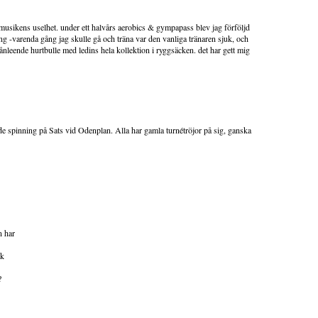
usikens uselhet. under ett halvårs aerobics & gympapass blev jag förföljd
ng -varenda gång jag skulle gå och träna var den vanliga tränaren sjuk, och
fånleende hurtbulle med ledins hela kollektion i ryggsäcken. det har gett mig
 spinning på Sats vid Odenplan. Alla har gamla turnétröjor på sig, ganska
n har
ik
?