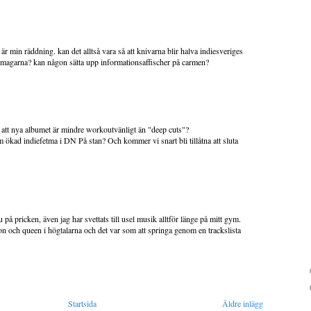
 är min räddning. kan det alltså vara så att knivarna blir halva indiesveriges
rsmagarna? kan någon sätta upp informationsaffischer på carmen?
v att nya albumet är mindre workoutvänligt än "deep cuts"?
m ökad indiefetma i DN På stan? Och kommer vi snart bli tillåtna att sluta
på pricken, även jag har svettats till usel musik alltför länge på mitt gym.
ion och queen i högtalarna och det var som att springa genom en trackslista
Startsida
Äldre inlägg