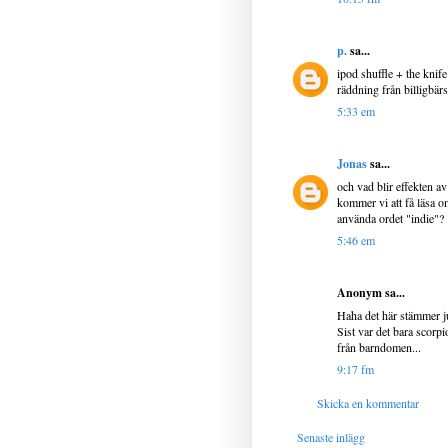
p.
sa...
ipod shuffle + the knife
räddning från billigbä
5:33 em
Jonas
sa...
och vad blir effekten a
kommer vi att få läsa o
använda ordet "indie"?
5:46 em
Anonym sa...
Haha det här stämmer ju 
Sist var det bara scorp
från barndomen...
9:17 fm
Skicka en kommentar
Senaste inlägg