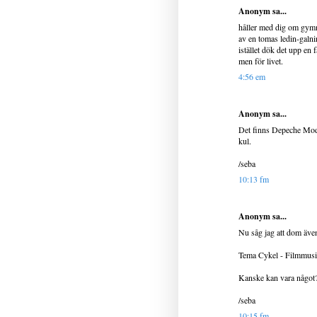
Anonym sa...
håller med dig om gymm
av en tomas ledin-galni
istället dök det upp en 
men för livet.
4:56 em
Anonym sa...
Det finns Depeche Mode
kul.
/seba
10:13 fm
Anonym sa...
Nu såg jag att dom äve
Tema Cykel - Filmmus
Kanske kan vara något
/seba
10:15 fm