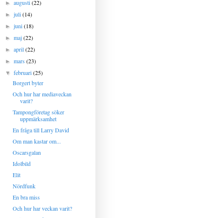
augusti
(22)
►
juli
(14)
►
juni
(18)
►
maj
(22)
►
april
(22)
►
mars
(23)
►
februari
(25)
▼
Borgert byter
Och hur har mediaveckan
varit?
Tampongföretag söker
uppmärksamhet
En fråga till Larry David
Om man kastar om...
Oscarsgalan
Idolbild
Elit
Nördfunk
En bra miss
Och hur har veckan varit?