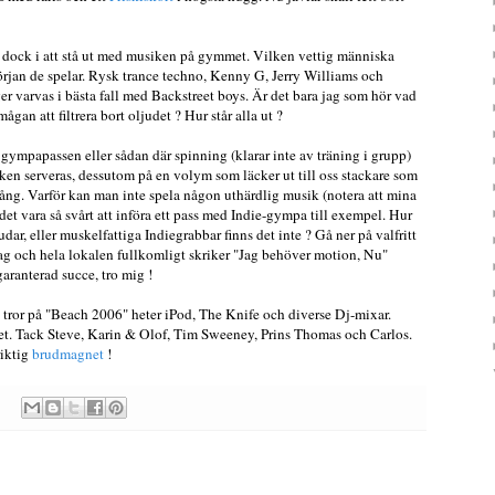
 dock i att stå ut med musiken på gymmet. Vilken vettig människa
rjan de spelar. Rysk trance techno, Kenny G, Jerry Williams och
er varvas i bästa fall med Backstreet boys. Är det bara jag som hör vad
mågan att filtrera bort oljudet ? Hur står alla ut ?
 i gympapassen eller sådan där spinning (klarar inte av träning i grupp)
iken serveras, dessutom på en volym som läcker ut till oss stackare som
tstång. Varför kan man inte spela någon uthärdlig musik (notera att mina
 det vara så svårt att införa ett pass med Indie-gympa till exempel. Hur
r, eller muskelfattiga Indiegrabbar finns det inte ? Gå ner på valfritt
dag och hela lokalen fullkomligt skriker "Jag behöver motion, Nu"
aranterad succe, tro mig !
g tror på "Beach 2006" heter iPod, The Knife och diverse Dj-mixar.
et. Tack Steve, Karin & Olof, Tim Sweeney, Prins Thomas och Carlos.
riktig
brudmagnet
!