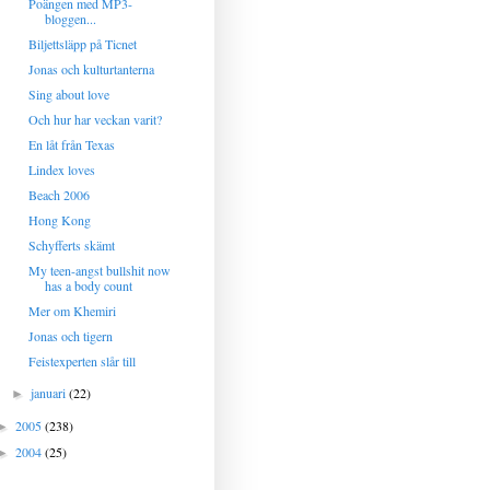
Poängen med MP3-
bloggen...
Biljettsläpp på Ticnet
Jonas och kulturtanterna
Sing about love
Och hur har veckan varit?
En låt från Texas
Lindex loves
Beach 2006
Hong Kong
Schyfferts skämt
My teen-angst bullshit now
has a body count
Mer om Khemiri
Jonas och tigern
Feistexperten slår till
januari
(22)
►
2005
(238)
►
2004
(25)
►