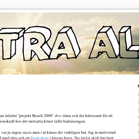
man inleder "projekt Beach 2006" dvs. träna och äta hälsosamt för att
tionskraft hos det motsatta könet inför badsäsongen.
 var ju ingen succe men i år känns det verkligen bra. Jag är motiverad
d med råris och ett
Friskiskort
i högsta hugg. Nu jävlar skall fett bort