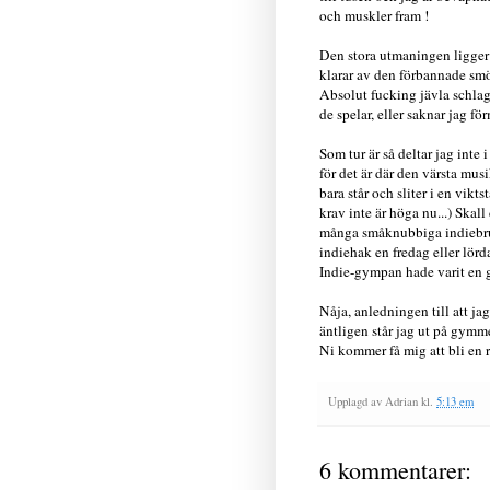
och muskler fram !
Den stora utmaningen ligger
klarar av den förbannade smö
Absolut fucking jävla schlag
de spelar, eller saknar jag för
Som tur är så deltar jag inte
för det är där den värsta mus
bara står och sliter i en vik
krav inte är höga nu...) Skall
många småknubbiga indiebruda
indiehak en fredag eller lör
Indie-gympan hade varit en g
Nåja, anledningen till att ja
äntligen står jag ut på gymm
Ni kommer få mig att bli en 
Upplagd av
Adrian
kl.
5:13 em
6 kommentarer: