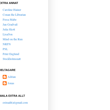
EXTRA ANNAT
Caroline Hainer
Conan the Librarian
Fresa Mabe
Jan Gradvall
Julia Skott
Lisa/Jon
Mind on the Run
NRFN
PSL
Peter Englund
Stockholmsnatt
DELTAGARE
Adrian
Jonas
MAILA EXTRA ALLT
extraallt(at)gmail.com