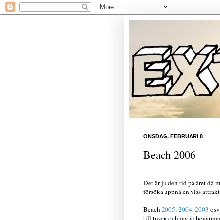
ONSDAG, FEBRUARI 8
Beach 2006
Det är ju den tid på året då 
försöka uppnå en viss attrak
Beach
2005,
2004
,
2003
osv.
till tusen och jag är beväpna