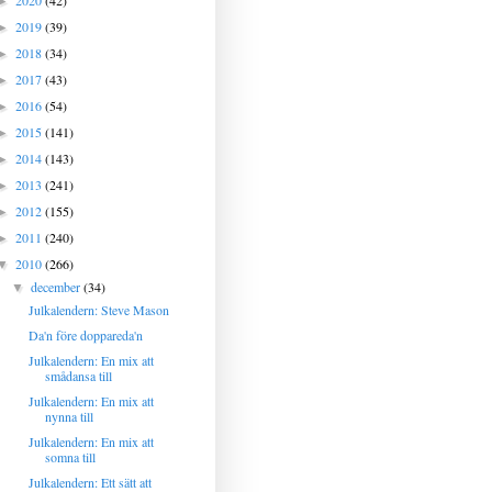
2020
(42)
►
2019
(39)
►
2018
(34)
►
2017
(43)
►
2016
(54)
►
2015
(141)
►
2014
(143)
►
2013
(241)
►
2012
(155)
►
2011
(240)
►
2010
(266)
▼
december
(34)
▼
Julkalendern: Steve Mason
Da'n före doppareda'n
Julkalendern: En mix att
smådansa till
Julkalendern: En mix att
nynna till
Julkalendern: En mix att
somna till
Julkalendern: Ett sätt att