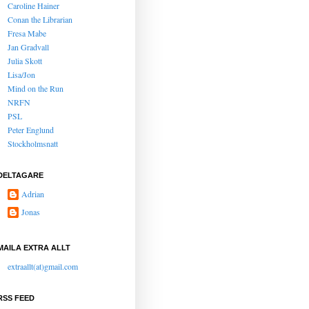
Caroline Hainer
Conan the Librarian
Fresa Mabe
Jan Gradvall
Julia Skott
Lisa/Jon
Mind on the Run
NRFN
PSL
Peter Englund
Stockholmsnatt
DELTAGARE
Adrian
Jonas
MAILA EXTRA ALLT
extraallt(at)gmail.com
RSS FEED