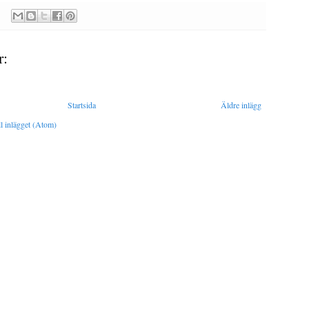
r:
Startsida
Äldre inlägg
l inlägget (Atom)