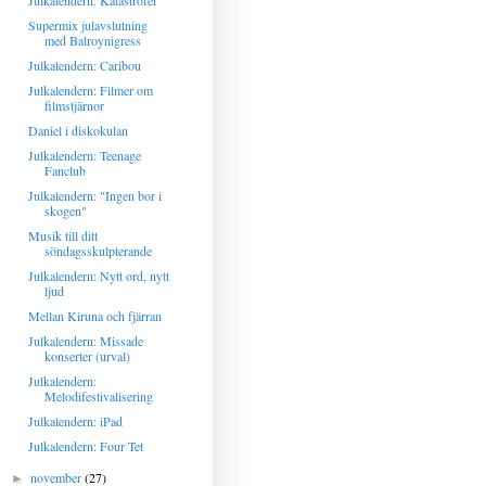
Julkalendern: Katastrofer
Supermix julavslutning
med Balroynigress
Julkalendern: Caribou
Julkalendern: Filmer om
filmstjärnor
Daniel i diskokulan
Julkalendern: Teenage
Fanclub
Julkalendern: "Ingen bor i
skogen"
Musik till ditt
söndagsskulpterande
Julkalendern: Nytt ord, nytt
ljud
Mellan Kiruna och fjärran
Julkalendern: Missade
konserter (urval)
Julkalendern:
Melodifestivalisering
Julkalendern: iPad
Julkalendern: Four Tet
november
(27)
►