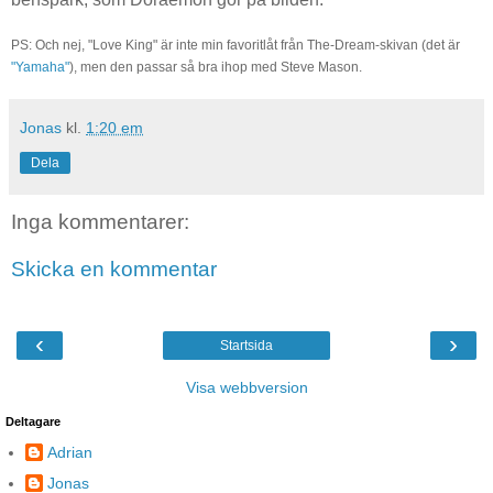
PS: Och nej, "Love King" är inte min favoritlåt från The-Dream-skivan (det är
"Yamaha"
), men den passar så bra ihop med Steve Mason.
Jonas
kl.
1:20 em
Dela
Inga kommentarer:
Skicka en kommentar
‹
›
Startsida
Visa webbversion
Deltagare
Adrian
Jonas