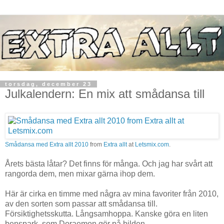
torsdag, december 23
Julkalendern: En mix att smådansa till
Smådansa med Extra allt 2010
from
Extra allt
at
Letsmix.com
.
Årets bästa låtar? Det finns för många. Och jag har svårt att
rangorda dem, men mixar gärna ihop dem.
Här är cirka en timme med några av mina favoriter från 2010,
av den sorten som passar att smådansa till.
Försiktighetsskutta. Långsamhoppa. Kanske göra en liten
benspark, som Doraemon gör på bilden.