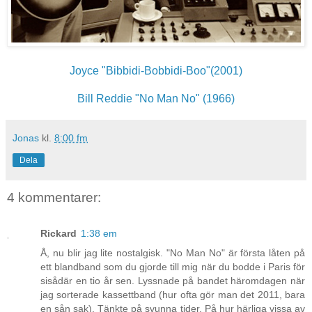
Joyce "Bibbidi-Bobbidi-Boo"(2001)
Bill Reddie "No Man No" (1966)
Jonas
kl.
8:00 fm
Dela
4 kommentarer:
Rickard
1:38 em
Å, nu blir jag lite nostalgisk. "No Man No" är första låten på
ett blandband som du gjorde till mig när du bodde i Paris för
sisådär en tio år sen. Lyssnade på bandet häromdagen när
jag sorterade kassettband (hur ofta gör man det 2011, bara
en sån sak). Tänkte på svunna tider. På hur härliga vissa av