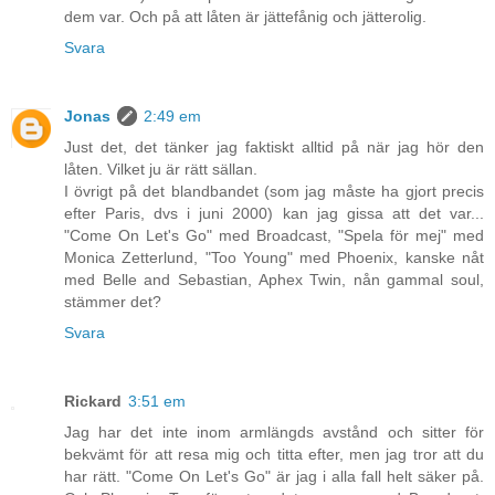
dem var. Och på att låten är jättefånig och jätterolig.
Svara
Jonas
2:49 em
Just det, det tänker jag faktiskt alltid på när jag hör den
låten. Vilket ju är rätt sällan.
I övrigt på det blandbandet (som jag måste ha gjort precis
efter Paris, dvs i juni 2000) kan jag gissa att det var...
"Come On Let's Go" med Broadcast, "Spela för mej" med
Monica Zetterlund, "Too Young" med Phoenix, kanske nåt
med Belle and Sebastian, Aphex Twin, nån gammal soul,
stämmer det?
Svara
Rickard
3:51 em
Jag har det inte inom armlängds avstånd och sitter för
bekvämt för att resa mig och titta efter, men jag tror att du
har rätt. "Come On Let's Go" är jag i alla fall helt säker på.