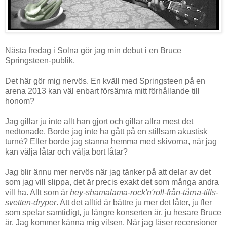
Nästa fredag i Solna gör jag min debut i en Bruce
Springsteen-publik.
Det här gör mig nervös. En kväll med Springsteen på en
arena 2013 kan väl enbart försämra mitt förhållande till
honom?
Jag gillar ju inte allt han gjort och gillar allra mest det
nedtonade. Borde jag inte ha gått på en stillsam akustisk
turné? Eller borde jag stanna hemma med skivorna, när jag
kan välja låtar och välja bort låtar?
Jag blir ännu mer nervös när jag tänker på att delar av det
som jag vill slippa, det är precis exakt det som många andra
vill ha. Allt som är
hey-shamalama-rock'n'roll-från-tårna-tills-
svetten-dryper
. Att det alltid är bättre ju mer det låter, ju fler
som spelar samtidigt, ju längre konserten är, ju hesare Bruce
är. Jag kommer känna mig vilsen. När jag läser recensioner