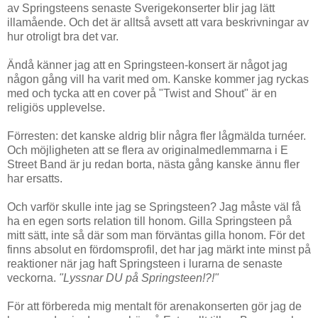
av Springsteens senaste Sverigekonserter blir jag lätt
illamående. Och det är alltså avsett att vara beskrivningar av
hur otroligt bra det var.
Ändå känner jag att en Springsteen-konsert är något jag
någon gång vill ha varit med om. Kanske kommer jag ryckas
med och tycka att en cover på "Twist and Shout" är en
religiös upplevelse.
Förresten: det kanske aldrig blir några fler lågmälda turnéer.
Och möjligheten att se flera av originalmedlemmarna i E
Street Band är ju redan borta, nästa gång kanske ännu fler
har ersatts.
Och varför skulle inte jag se Springsteen? Jag måste väl få
ha en egen sorts relation till honom. Gilla Springsteen på
mitt sätt, inte så där som man förväntas gilla honom. För det
finns absolut en fördomsprofil, det har jag märkt inte minst på
reaktioner när jag haft Springsteen i lurarna de senaste
veckorna.
"Lyssnar DU på Springsteen!?!"
För att förbereda mig mentalt för arenakonserten gör jag de