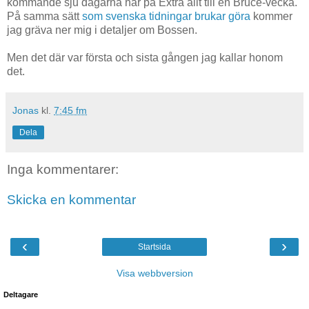
kommande sju dagarna här på Extra allt till en Bruce-vecka.
På samma sätt
som svenska tidningar brukar göra
kommer
jag gräva ner mig i detaljer om Bossen.
Men det där var första och sista gången jag kallar honom
det.
Jonas
kl.
7:45 fm
Dela
Inga kommentarer:
Skicka en kommentar
‹
›
Startsida
Visa webbversion
Deltagare