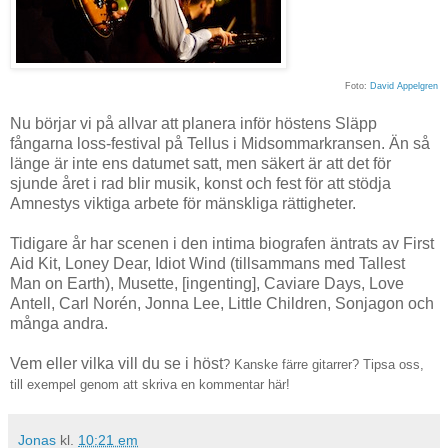
Foto:
David Appelgren
Nu börjar vi på allvar att planera inför höstens Släpp
fångarna loss-festival på Tellus i Midsommarkransen. Än så
länge är inte ens datumet satt, men säkert är att det för
sjunde året i rad blir musik, konst och fest för att stödja
Amnestys viktiga arbete för mänskliga rättigheter.
Tidigare år har scenen i den intima biografen äntrats av First
Aid Kit, Loney Dear, Idiot Wind (tillsammans med Tallest
Man on Earth), Musette, [ingenting], Caviare Days, Love
Antell, Carl Norén, Jonna Lee, Little Children, Sonjagon och
många andra.
Vem eller vilka vill du se i höst
? Kanske färre gitarrer? Tipsa oss
,
till exempel
genom att skriva en kommentar här
!
Jonas
kl.
10:21 em