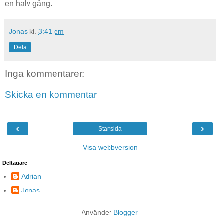
en halv gång.
Jonas
kl.
3:41 em
Dela
Inga kommentarer:
Skicka en kommentar
‹
›
Startsida
Visa webbversion
Deltagare
Adrian
Jonas
Använder
Blogger
.