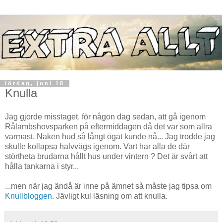
lördag, juni 18
Knulla
Jag gjorde misstaget, för någon dag sedan, att gå igenom
Rålambshovsparken på eftermiddagen då det var som allra
varmast. Naken hud så långt ögat kunde nå... Jag trodde jag
skulle kollapsa halvvägs igenom. Vart har alla de där
störtheta brudarna hållt hus under vintern ? Det är svårt att
hålla tankarna i styr...
...men när jag ändå är inne på ämnet så måste jag tipsa om
Knullbloggen
. Jävligt kul läsning om att knulla.