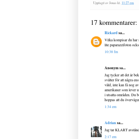
Upplagd av
Jonas
kl.
11:27 em
17 kommentarer:
Rickard
sa...
Vilka kompisar du har s
lite paparazzifoton ock
10:38 fm
Anonym sa...
Jag tycker att det är be
svälter för att några en
våld, inte kan få nog a
amerikaner som lever un
i utsatta områden. Du 
hoppas att du överväger 
1:34 em
Adrian
sa...
Jag tar KLART avstånd 
2:17 em