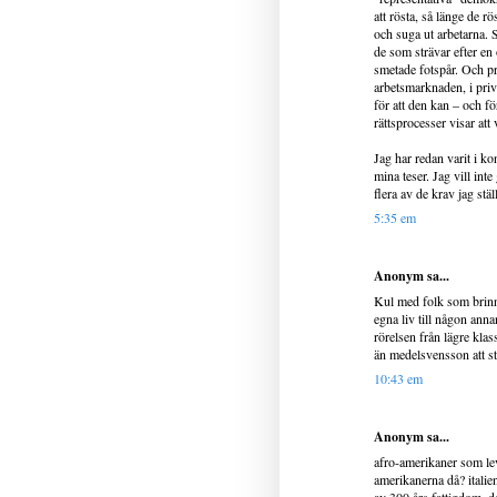
att rösta, så länge de r
och suga ut arbetarna.
de som strävar efter en 
smetade fotspår. Och pr
arbetsmarknaden, i priva
för att den kan – och fö
rättsprocesser visar att
Jag har redan varit i ko
mina teser. Jag vill int
flera av de krav jag stä
5:35 em
Anonym sa...
Kul med folk som brinne
egna liv till någon anna
rörelsen från lägre klas
än medelsvensson att st
10:43 em
Anonym sa...
afro-amerikaner som lev
amerikanerna då? italien