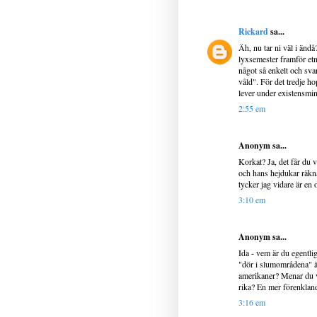
Rickard
sa...
Äh, nu tar ni väl i ändå
lyxsemester framför etn
något så enkelt och sva
våld". För det tredje h
lever under existensmin
2:55 em
Anonym sa...
Korkat? Ja, det får du 
och hans hejdukar räkna
tycker jag vidare är en
3:10 em
Anonym sa...
Ida - vem är du egentli
"dör i slumområdena" ä
amerikaner? Menar du ve
rika? En mer förenkland
3:16 em