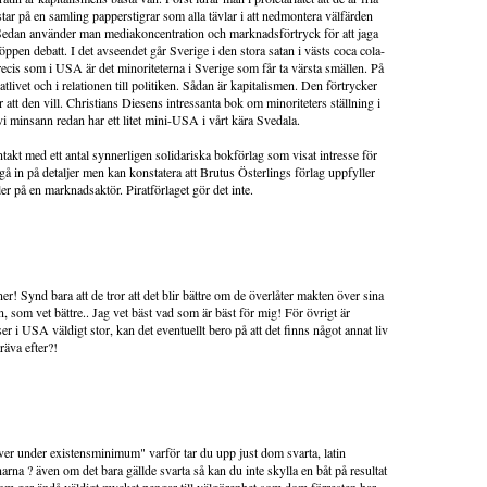
östar på en samling papperstigrar som alla tävlar i att nedmontera välfärden
 Sedan använder man mediakoncentration och marknadsförtryck för att jaga
öppen debatt. I det avseendet går Sverige i den stora satan i västs coca cola-
ecis som i USA är det minoriteterna i Sverige som får ta värsta smällen. På
tlivet och i relationen till politiken. Sådan är kapitalismen. Den förtrycker
r att den vill. Christians Diesens intressanta bok om minoriteters ställning i
 vi minsann redan har ett litet mini-USA i vårt kära Svedala.
ntakt med ett antal synnerligen solidariska bokförlag som visat intresse för
e gå in på detaljer men kan konstatera att Brutus Österlings förlag uppfyller
ller på en marknadsaktör. Piratförlaget gör det inte.
r! Synd bara att de tror att det blir bättre om de överlåter makten över sina
n, som vet bättre.. Jag vet bäst vad som är bäst för mig! För övrigt är
ser i USA väldigt stor, kan det eventuellt bero på att det finns något annat liv
räva efter?!
er under existensminimum" varför tar du upp just dom svarta, latin
arna ? även om det bara gällde svarta så kan du inte skylla en båt på resultat