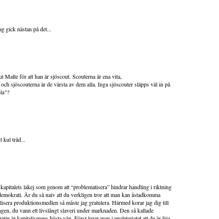
g gick nästan på det...
 ut Malte för att han är sjöscout. Scouterna är ena vita,
och sjöscouterna är de värsta av dem alla. Inga sjöscouter släpps väl in på
la"?
t kul tråd...
kapitalets lakej som genom att “problematisera” hindrar handling i riktning
demokrati. Är du så naiv att du verkligen tror att man kan åstadkomma
alisera produktionsmedlen så måste jag gratulera. Härmed korar jag dig till
ingen, du vann ett livslångt slaveri under marknaden. Den så kallade
tin är kapitalismens bästa vän. Först lurar man i proletariatet att de är fria