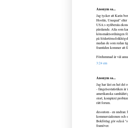
Anonym sa...
Jag tycker att Karin b
Hostile, Unequal” eller
USA:s nyliberala ekonom
påstående. Alla som kan
könsmaktsordningen fört
på Södertörnsfolkhögsko
medan de som redan ligg
framtiden kommer att få
Fördummad är väl annar
3:24 em
Anonym sa...
Jag har läst en hel del
- fängelsestatistiken är
amerikanska samhället p
stort, komplext problem s
rätt forum.
dessutom - en undran: hu
kommersialismen och so
Bokförlag gör också "st
framöver.