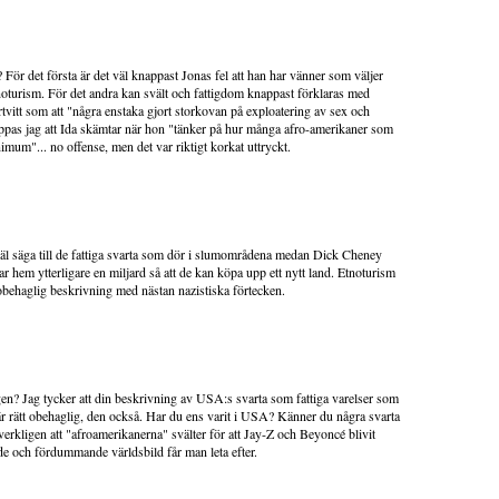
? För det första är det väl knappast Jonas fel att han har vänner som väljer
oturism. För det andra kan svält och fattigdom knappast förklaras med
rtvitt som att "några enstaka gjort storkovan på exploatering av sex och
oppas jag att Ida skämtar när hon "tänker på hur många afro-amerikaner som
imum"... no offense, men det var riktigt korkat uttryckt.
väl säga till de fattiga svarta som dör i slumområdena medan Dick Cheney
r hem ytterligare en miljard så att de kan köpa upp ett nytt land. Etnoturism
 obehaglig beskrivning med nästan nazistiska förtecken.
gen? Jag tycker att din beskrivning av USA:s svarta som fattiga varelser som
r rätt obehaglig, den också. Har du ens varit i USA? Känner du några svarta
rkligen att "afroamerikanerna" svälter för att Jay-Z och Beyoncé blivit
e och fördummande världsbild får man leta efter.