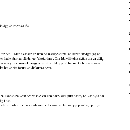
inlägg är ironiska ida.
k för den... Med svansen en liten bit instoppad mellan benen medger jag att
gen hade tänkt använda var "ekoturism". Om Ida vill tolka detta som en dålig
av en cynisk, ironisk smygnazist så är det upp till henne. Och precis som
det här är rätt forum att diskutera detta.
 en likadan båt (om det nu inte var den här?) som puff daddy brukar hyra när
åg i nice.
matros ombord, som visade oss runt i över en timme. jag provlåg i puffys