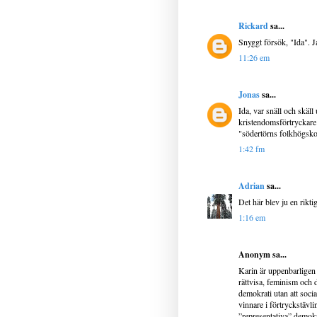
Rickard
sa...
Snyggt försök, "Ida". Ja
11:26 em
Jonas
sa...
Ida, var snäll och skäll
kristendomsförtryckare 
"södertörns folkhögsko
1:42 fm
Adrian
sa...
Det här blev ju en riktig
1:16 em
Anonym sa...
Karin är uppenbarligen 
rättvisa, feminism och 
demokrati utan att soci
vinnare i förtryckstävl
”representativa” demokra