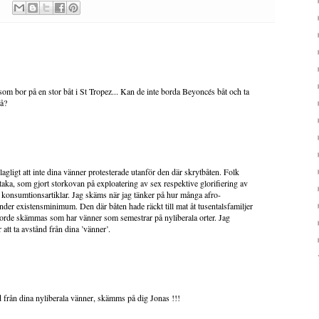
om bor på en stor båt i St Tropez... Kan de inte borda Beyoncés båt och ta
så?
klagligt att inte dina vänner protesterade utanför den där skrytbåten. Folk
staka, som gjort storkovan på exploatering av sex respektive glorifiering av
v konsumtionsartiklar. Jag skäms när jag tänker på hur många afro-
der existensminimum. Den där båten hade räckt till mat åt tusentalsfamiljer
borde skämmas som har vänner som semestrar på nyliberala orter. Jag
att ta avstånd från dina ’vänner’.
från dina nyliberala vänner, skämms på dig Jonas !!!