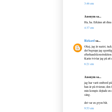
3:46 em
Anonym sa...
Ha, ha. Erkänn att dina 
4:37 em
Rickard
sa...
Okej, jag är nazist, tac
det begrepp jag egentli
efterhandskonstruktion 
Karin tvivlar jag på att 
6:21 em
Anonym sa...
jag har varit ombord på
han är på rivieran; den l
min kompis dejtade en 
säng.
det var en grym båt.
9:53 em