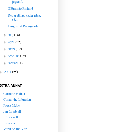
joystick
Glöm inte Finland
Det är dåligt väder idag,
så...
Langos på Popaganda
maj
(18)
►
april
(22)
►
mars
(19)
►
februari
(19)
►
januari
(19)
►
2004
(25)
►
EXTRA ANNAT
Caroline Hainer
Conan the Librarian
Fresa Mabe
Jan Gradvall
Julia Skott
Lisa/Jon
Mind on the Run