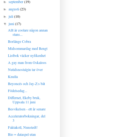
september
(19)
►
augusti
(23)
►
juli
(10)
►
juni
(17)
▼
Allt är coolare någon annan
stans...
Borlänge Cobra
Midsommardag med Bengt
Listbok väcker nyfikenhet
A gay man from Oskaloos
Nutidsnostalgin tar över
Knulla
Beyoncés och Jay-Z:s båt
Födelsedag...
Differnet, Ekeby bruk,
Uppsala 11 juni
Besvikelsen - ett år senare
Acceleratorbokningar, del
3
Faktakoll, Nunstedt!
Bio = dataspel utan