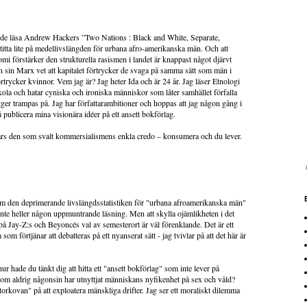
orde läsa Andrew Hackers ”Two Nations : Black and White, Separate,
 titta lite på medellivslängden för urbana afro-amerikanska män. Och att
i förstärker den strukturella rasismen i landet är knappast något djärvt
 sin Marx vet att kapitalet förtrycker de svaga på samma sätt som män i
rycker kvinnor. Vem jag är? Jag heter Ida och är 24 år. Jag läser Etnologi
la och hatar cyniska och ironiska människor som låter samhället förfalla
er trampas på. Jag har författarambitioner och hoppas att jag någon gång i
 publicera mina visionära idéer på ett ansett bokförlag.
s den som svalt kommersialismens enkla credo – konsumera och du lever.
 om den deprimerande livslängdsstatistiken för "urbana afroamerikanska män"
 inte heller någon uppmuntrande läsning. Men att skylla ojämlikheten i det
å Jay-Z:s och Beyoncés val av semesterort är väl förenklande. Det är ett
om förtjänar att debatteras på ett nyanserat sätt - jag tvivlar på att det här är
r hade du tänkt dig att hitta ett "ansett bokförlag" som inte lever på
m aldrig någonsin har utnyttjat människans nyfikenhet på sex och våld?
orkovan" på att exploatera mänskliga drifter. Jag ser ett moraliskt dilemma