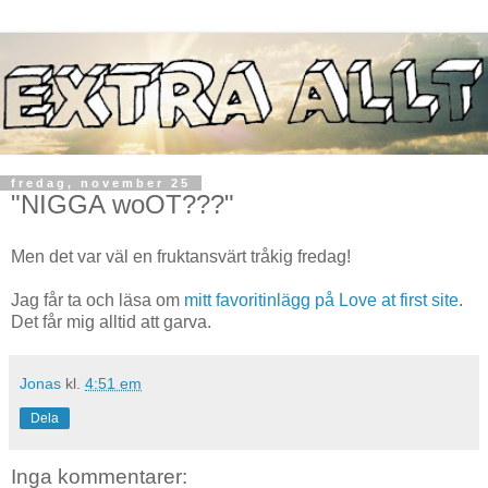
fredag, november 25
"NIGGA woOT???"
Men det var väl en fruktansvärt tråkig fredag!
Jag får ta och läsa om
mitt favoritinlägg på Love at first site
.
Det får mig alltid att garva.
Jonas
kl.
4:51 em
Dela
Inga kommentarer: