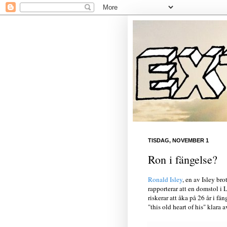
TISDAG, NOVEMBER 1
Ron i fängelse?
Ronald Isley
, en av Isley bro
rapporterar att en domstol i L
riskerar att åka på 26 år i f
"this old heart of his" klara 