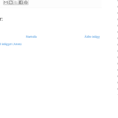
r:
Startsida
Äldre inlägg
l inlägget (Atom)