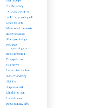
Mer dragspel
2 x McCartney
"NIGGA woOT???"
Jocke Bergs jävla gnäll
Svartsjuk soul
Minnesvärd filmmusik
Inte lyssna idag!
Söndagsnoteringar
Passande
begravningsmusik
Rocksnobbism i P1
Dragspelsdans
Fula skivor
I wanna feel the heat
Konsertförvirring
SLS live
Angelinas vikt
Långhåriga män
Halldoffnamn
Repositioning, baby