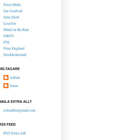
Fresa Mabe
Jan Gradvall
Julia Skott
Lisa/Jon
Mind on the Run
NRFN
PSL
Peter Englund
Stockholmsnatt
DELTAGARE
Adrian
Jonas
MAILA EXTRA ALLT
extraallt(at)gmail.com
RSS FEED
RSS Extra Allt