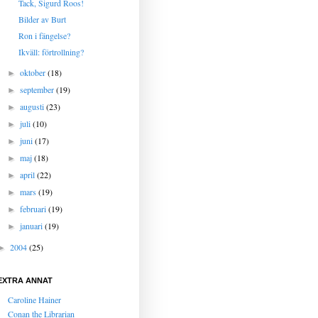
Tack, Sigurd Roos!
Bilder av Burt
Ron i fängelse?
Ikväll: förtrollning?
oktober
(18)
►
september
(19)
►
augusti
(23)
►
juli
(10)
►
juni
(17)
►
maj
(18)
►
april
(22)
►
mars
(19)
►
februari
(19)
►
januari
(19)
►
2004
(25)
►
EXTRA ANNAT
Caroline Hainer
Conan the Librarian