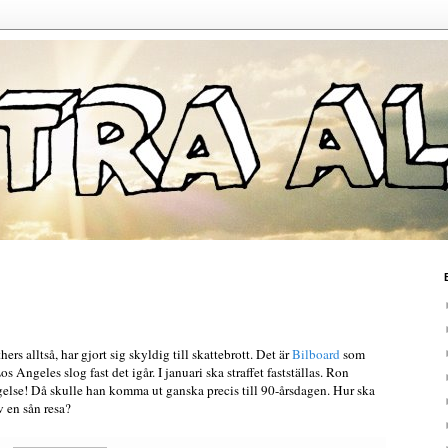
thers alltså, har gjort sig skyldig till skattebrott. Det är
Bilboard
som
os Angeles slog fast det igår. I januari ska straffet fastställas. Ron
ängelse! Då skulle han komma ut ganska precis till 90-årsdagen. Hur ska
av en sån resa?