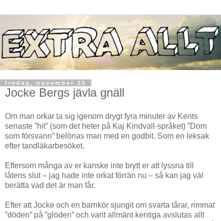
fredag, november 25
Jocke Bergs jävla gnäll
Om man orkar ta sig igenom drygt fyra minuter av Kents
senaste ”hit” (som det heter på Kaj Kindvall-språket) ”Dom
som försvann” belönas man med en godbit. Som en leksak
efter tandläkarbesöket.
Eftersom många av er kanske inte brytt er att lyssna till
låtens slut – jag hade inte orkat förrän nu – så kan jag väl
berätta vad det är man får.
Efter att Jocke och en barnkör sjungit om svarta tårar, rimmat
”döden” på ”glöden” och varit allmänt kentiga avslutas allt