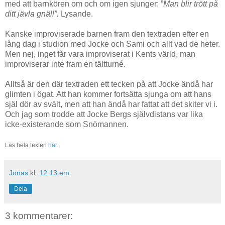
med att barnkören om och om igen sjunger: ”
Man blir trött på
ditt jävla gnäll”.
Lysande.
Kanske improviserade barnen fram den textraden efter en
lång dag i studion med Jocke och Sami och allt vad de heter.
Men nej, inget får vara improviserat i Kents värld, man
improviserar inte fram en tältturné.
Alltså är den där textraden ett tecken på att Jocke ändå har
glimten i ögat. Att han kommer fortsätta sjunga om att hans
själ dör av svält, men att han ändå har fattat att det skiter vi i.
Och jag som trodde att Jocke Bergs självdistans var lika
icke-existerande som Snömannen.
Läs hela texten
här
.
Jonas
kl.
12:13 em
Dela
3 kommentarer: