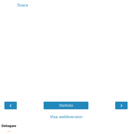
Svara
‹
›
Startsida
Visa webbversion
Deltagare