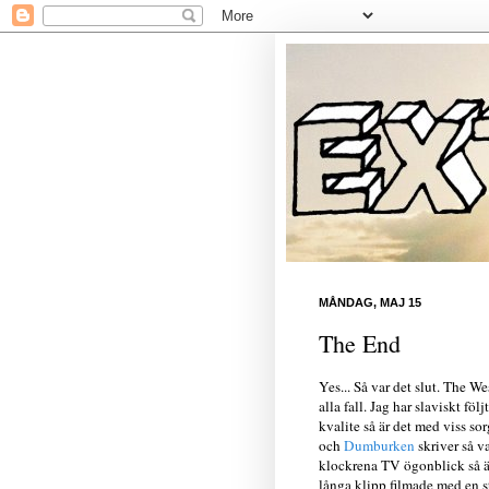
MÅNDAG, MAJ 15
The End
Yes... Så var det slut. The W
alla fall. Jag har slaviskt föl
kvalite så är det med viss so
och
Dumburken
skriver så va
klockrena TV ögonblick så är 
långa klipp filmade med en 