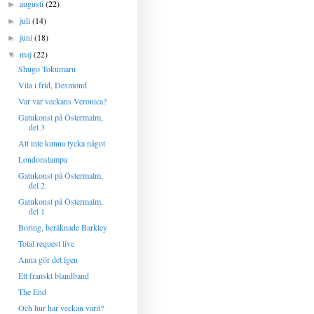
augusti
(22)
►
juli
(14)
►
juni
(18)
►
maj
(22)
▼
Shugo Tokumaru
Vila i frid, Desmond
Var var veckans Veronica?
Gatukonst på Östermalm,
del 3
Att inte kunna tycka något
Londonslampa
Gatukonst på Östermalm,
del 2
Gatukonst på Östermalm,
del 1
Boring, beräknade Barkley
Total request live
Anna gör det igen
Ett franskt blandband
The End
Och hur har veckan varit?