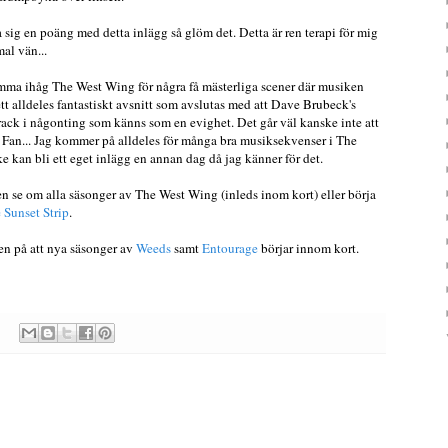
sig en poäng med detta inlägg så glöm det. Detta är ren terapi för mig
al vän...
a ihåg The West Wing för några få mästerliga scener där musiken
 ett alldeles fantastiskt avsnitt som avslutas med att Dave Brubeck's
ack i någonting som känns som en evighet. Det går väl kanske inte att
t. Fan... Jag kommer på alldeles för många bra musiksekvenser i The
e kan bli ett eget inlägg en annan dag då jag känner för det.
n se om alla säsonger av The West Wing (inleds inom kort) eller börja
 Sunset Strip
.
gen på att nya säsonger av
Weeds
samt
Entourage
börjar innom kort.