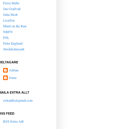
Fresa Mabe
Jan Gradvall
Julia Skott
Lisa/Jon
Mind on the Run
NRFN
PSL
Peter Englund
Stockholmsnatt
DELTAGARE
Adrian
Jonas
MAILA EXTRA ALLT
extraallt(at)gmail.com
RSS FEED
RSS Extra Allt