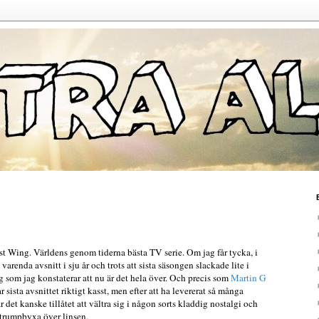
est Wing. Världens genom tiderna bästa TV serie. Om jag får tycka, i
jt varenda avsnitt i sju år och trots att sista säsongen slackade lite i
rg som jag konstaterar att nu är det hela över. Och precis som
Martin G
r sista avsnittet riktigt kasst, men efter att ha levererat så många
det kanske tillåtet att vältra sig i någon sorts kladdig nostalgi och
strumpbyxa över linsen.