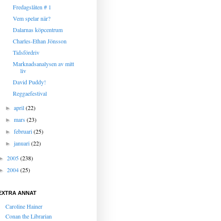
Fredagslåten # 1
Vem spelar när?
Dalarnas köpcentrum
Charles-Ethan Jönsson
Tidsfördriv
Marknadsanalysen av mitt
liv
David Puddy!
Reggaefestival
april
(22)
►
mars
(23)
►
februari
(25)
►
januari
(22)
►
2005
(238)
►
2004
(25)
►
EXTRA ANNAT
Caroline Hainer
Conan the Librarian