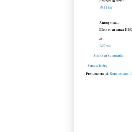
Brothers in arms!
10:11 fm
Anonym sa...
Ellers er en annen HBO 
/K
1:35 em
Skicka en kommentar
Senaste inlägg
Prenumerera på:
Kommentarer til