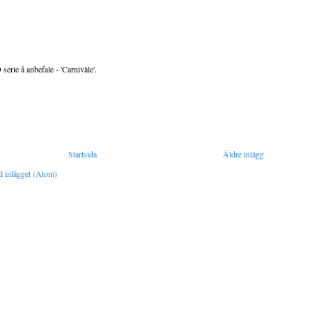
serie å anbefale - 'Carnivàle'.
Startsida
Äldre inlägg
l inlägget (Atom)