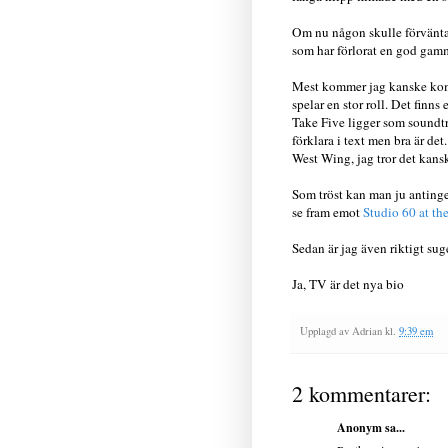
Om nu någon skulle förvänta 
som har förlorat en god gamm
Mest kommer jag kanske komm
spelar en stor roll. Det finns
Take Five ligger som soundtr
förklara i text men bra är de
West Wing, jag tror det kansk
Som tröst kan man ju antinge
se fram emot
Studio 60 at the
Sedan är jag även riktigt su
Ja, TV är det nya bio
Upplagd av
Adrian
kl.
9:39 em
2 kommentarer:
Anonym sa...