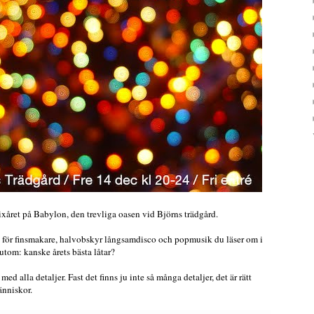
ixåret på Babylon, den trevliga oasen vid Björns trädgård.
k för finsmakare, halvobskyr långsamdisco och popmusik du läser om i
tom: kanske årets bästa låtar?
med alla detaljer. Fast det finns ju inte så många detaljer, det är rätt
änniskor.