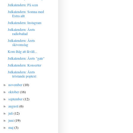
Julkalendern: På scen
Julkalendern: Somna med
Extra allt
Julkalendern: Instagram
Julkalendern: Årets
radioballad
Julkalendern: Årets
skivomslag
Kom ihåg att ikväll...
Julkalendern: Årets "gate"
Julkalendern: Konserter
Julkalendern: Årets
tröstande poptext
november
(10)
►
oktober
(16)
►
september
(12)
►
augusti
(6)
►
juli
(12)
►
juni
(19)
►
maj
(3)
►