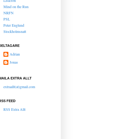
Lisa/Jon
Mind on the Run
NRFN
PSL
Peter Englund
Stockholmsnatt
DELTAGARE
Adrian
Jonas
MAILA EXTRA ALLT
extraallt(at)gmail.com
RSS FEED
RSS Extra Allt