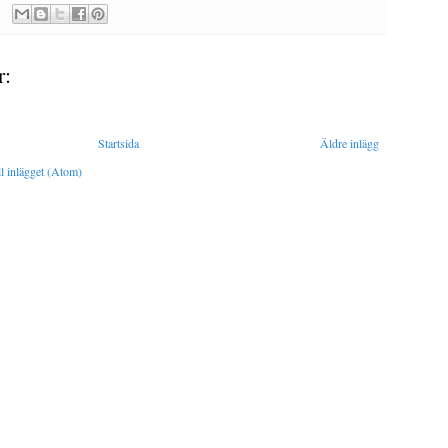
r:
Startsida
Äldre inlägg
l inlägget (Atom)