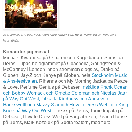
Jens Lekman, D'Angelo, Feist, Active Child, Grizzly Bear, Rufus Wainwright och hans stora
korvsmörgås
Konserter jag missat:
Michael Kiwanuka på O-baren och Kägelbanan, Shins på
Berns, Tupac-hologrammet på Coachella, Springsteen &
McCartney i London innan strömmen slogs av, Drake på
Globen, Jay-Z och Kanye på Globen, hela
Stockholm Music
& Arts-festivalen,
Rihanna och My Morning Jacket på Peace
& Love, Perfume Genius på Debaser,
inställda Frank Ocean
och Bobby Womack och Ornette Coleman och Nicolas Jaar
på Way Out West, fullsatta Kindness och Anna von
Hausswolff och Mazzy Star och How to Dress Well och King
Krule på Way Out West
, The xx på Berns, Tame Impala på
Debaser, How to Dress Well på Färgfabriken, Beach House
på Berns,
Mark Kozelek på Södra teatern, med flera.