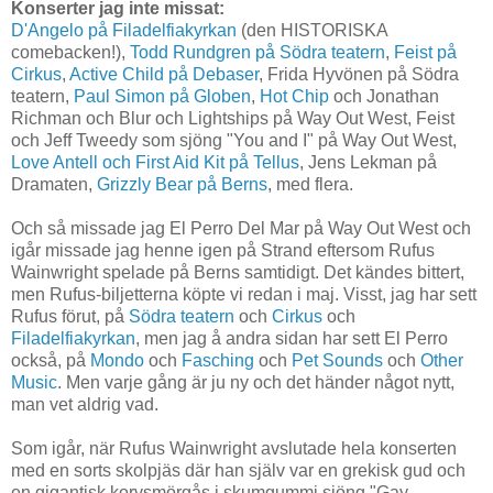
Konserter jag inte missat:
D'Angelo på Filadelfiakyrkan
(den HISTORISKA
comebacken!),
Todd Rundgren på Södra teatern
,
Feist på
Cirkus
,
Active Child på Debaser
, Frida Hyvönen på Södra
teatern,
Paul Simon på Globen
,
Hot Chip
och Jonathan
Richman och Blur och Lightships på Way Out West, Feist
och Jeff Tweedy som sjöng "You and I" på Way Out West,
Love Antell och First Aid Kit på Tellus
, Jens Lekman på
Dramaten,
Grizzly Bear på Berns
, med flera.
Och så missade jag El Perro Del Mar på Way Out West och
igår missade jag henne igen på Strand eftersom Rufus
Wainwright spelade på Berns samtidigt. Det kändes bittert,
men Rufus-biljetterna köpte vi redan i maj. Visst, jag har sett
Rufus förut, på
Södra teatern
och
Cirkus
och
Filadelfiakyrkan
, men jag å andra sidan har sett El Perro
också, på
Mondo
och
Fasching
och
Pet Sounds
och
Other
Music
. Men varje gång är ju ny och det händer något nytt,
man vet aldrig vad.
Som igår, när Rufus Wainwright avslutade hela konserten
med en sorts skolpjäs där han själv var en grekisk gud och
en gigantisk korvsmörgås i skumgummi sjöng "Gay