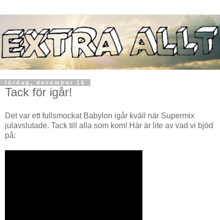
lördag, december 15
Tack för igår!
Det var ett fullsmockat Babylon igår kväll när Supermix
julavslutade. Tack till alla som kom! Här är lite av vad vi bjöd
på: