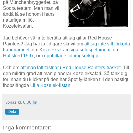
på Münchenbryggeriet, på
Södra teatern. Men man vill
ändå få se honom i hans
naturliga miljö.
Kozeleksafari.
Jag behöver väl inte berätta att jag gillar Red House
Painters? Jag har ju tidigare skrivit om
att jag inte vill förkorta
bandnamnet
, om
Kozeleks tramsiga solospelningar
, om
Hultsfred 1997
, om
upphittade tidningsurklipp
.
Och om
att man lätt fastnar i Red House Painters-träsket
. Till
den mildra grad att man planerar Kozeleksafari. Så tänk dig
för innan du klickar på den här Spotify-länken till den hastigt
ihopslängda
Lilla Kozelek-listan
.
Jonas
kl.
8:00 fm
Dela
Inga kommentarer: