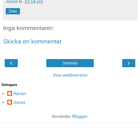
Jonas
kl.
10:14 em
Dela
Inga kommentarer:
Skicka en kommentar
‹
›
Startsida
Visa webbversion
Deltagare
Adrian
Jonas
Använder
Blogger
.