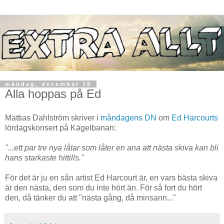
måndag, december 19
Alla hoppas på Ed
Mattias Dahlström skriver i
måndagens DN
om
Ed Harcourts
lördagskonsert på Kägelbanan:
"...ett par tre nya låtar som låter en ana att nästa skiva kan bli
hans starkaste hittills."
För det är ju en sån artist Ed Harcourt är, en vars bästa skiva
är den nästa, den som du inte hört än. För så fort du hört
den, då tänker du att "nästa gång, då minsann..."