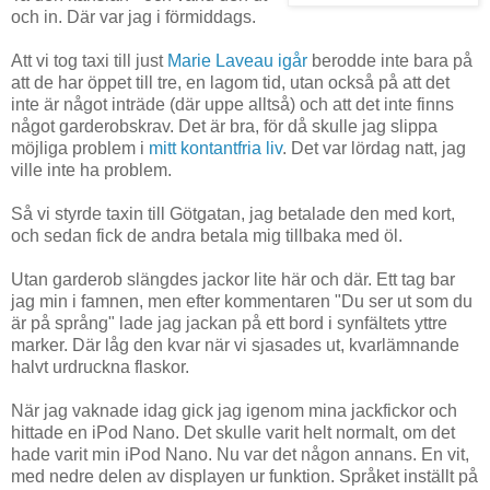
och in. Där var jag i förmiddags.
Att vi tog taxi till just
Marie Laveau igår
berodde inte bara på
att de har öppet till tre, en lagom tid, utan också på att det
inte är något inträde (där uppe alltså) och att det inte finns
något garderobskrav. Det är bra, för då skulle jag slippa
möjliga problem i
mitt kontantfria liv
. Det var lördag natt, jag
ville inte ha problem.
Så vi styrde taxin till Götgatan, jag betalade den med kort,
och sedan fick de andra betala mig tillbaka med öl.
Utan garderob slängdes jackor lite här och där. Ett tag bar
jag min i famnen, men efter kommentaren "Du ser ut som du
är på språng" lade jag jackan på ett bord i synfältets yttre
marker. Där låg den kvar när vi sjasades ut, kvarlämnande
halvt urdruckna flaskor.
När jag vaknade idag gick jag igenom mina jackfickor och
hittade en iPod Nano. Det skulle varit helt normalt, om det
hade varit min iPod Nano. Nu var det någon annans. En vit,
med nedre delen av displayen ur funktion. Språket inställt på