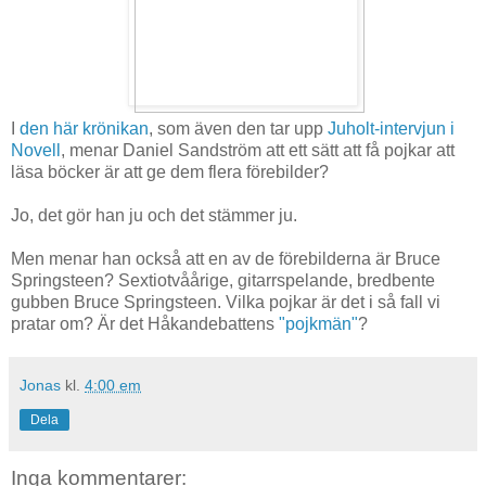
I
den här krönikan
, som även den tar upp
Juholt-intervjun i
Novell
, menar Daniel Sandström att ett sätt att få pojkar att
läsa böcker är att ge dem flera förebilder?
Jo, det gör han ju och det stämmer ju.
Men menar han också att en av de förebilderna är Bruce
Springsteen? Sextiotvåårige, gitarrspelande, bredbente
gubben Bruce Springsteen. Vilka pojkar är det i så fall vi
pratar om? Är det Håkandebattens
"pojkmän"
?
Jonas
kl.
4:00 em
Dela
Inga kommentarer: