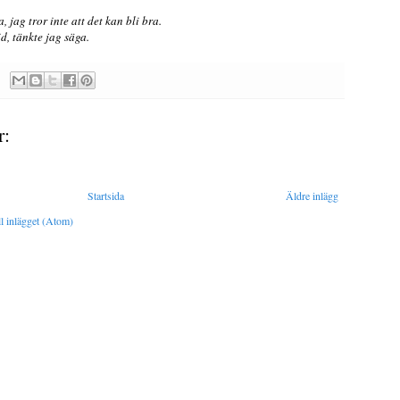
.
, jag tror inte att det kan bli bra.
id, tänkte jag säga.
r:
Startsida
Äldre inlägg
l inlägget (Atom)