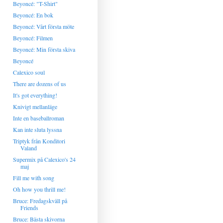
Beyoncé: "T-Shirt"
Beyoncé: En bok
Beyoncé: Vårt första möte
Beyoncé: Filmen
Beyoncé: Min första skiva
Beyoncé
Calexico soul
There are dozens of us
It's got everything!
Knivigt mellanläge
Inte en baseballroman
Kan inte sluta lyssna
Triptyk från Konditori
Valand
Supermix på Calexico's 24
maj
Fill me with song
Oh how you thrill me!
Bruce: Fredagskväll på
Friends
Bruce: Bästa skivorna