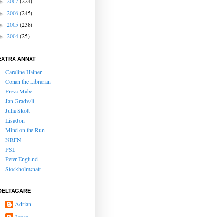
2007
(224)
►
2006
(245)
►
2005
(238)
►
2004
(25)
►
EXTRA ANNAT
Caroline Hainer
Conan the Librarian
Fresa Mabe
Jan Gradvall
Julia Skott
Lisa/Jon
Mind on the Run
NRFN
PSL
Peter Englund
Stockholmsnatt
DELTAGARE
Adrian
Jonas