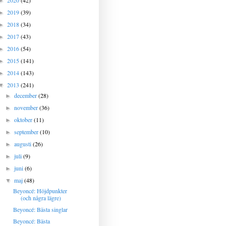
2020
(42)
►
2019
(39)
►
2018
(34)
►
2017
(43)
►
2016
(54)
►
2015
(141)
►
2014
(143)
►
2013
(241)
▼
december
(28)
►
november
(36)
►
oktober
(11)
►
september
(10)
►
augusti
(26)
►
juli
(9)
►
juni
(6)
►
maj
(48)
▼
Beyoncé: Höjdpunkter
(och några lägre)
Beyoncé: Bästa singlar
Beyoncé: Bästa