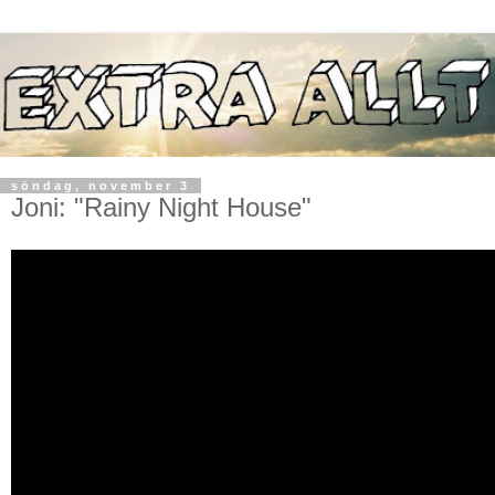
söndag, november 3
Joni: "Rainy Night House"