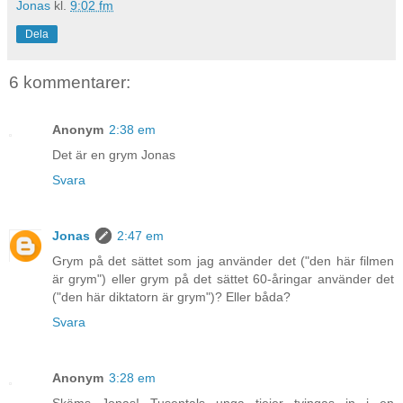
Jonas
kl.
9:02 fm
Dela
6 kommentarer:
Anonym
2:38 em
Det är en grym Jonas
Svara
Jonas
2:47 em
Grym på det sättet som jag använder det ("den här filmen
är grym") eller grym på det sättet 60-åringar använder det
("den här diktatorn är grym")? Eller båda?
Svara
Anonym
3:28 em
Skäms Jonas! Tusentals unga tjejer tvingas in i en