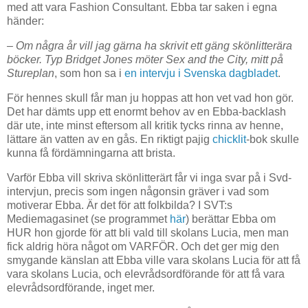
med att vara Fashion Consultant. Ebba tar saken i egna
händer:
–
Om några år vill jag gärna ha skrivit ett gäng skönlitterära
böcker.
Typ
Bridget Jones möter Sex and the City, mitt på
Stureplan
, som hon sa i
en intervju i Svenska dagbladet
.
För hennes skull får man ju hoppas att hon vet vad hon gör.
Det har dämts upp ett enormt behov av en Ebba-backlash
där ute, inte minst eftersom all kritik tycks rinna av henne,
lättare än vatten av en gås. En riktigt pajig
chicklit
-bok skulle
kunna få fördämningarna att brista.
Varför Ebba vill skriva skönlitterärt får vi inga svar på i Svd-
intervjun, precis som ingen någonsin gräver i vad som
motiverar Ebba. Är det för att folkbilda? I SVT:s
Mediemagasinet (se programmet
här
) berättar Ebba om
HUR hon gjorde för att bli vald till skolans Lucia, men man
fick aldrig höra något om VARFÖR. Och det ger mig den
smygande känslan att Ebba ville vara skolans Lucia för att få
vara skolans Lucia, och elevrådsordförande för att få vara
elevrådsordförande, inget mer.