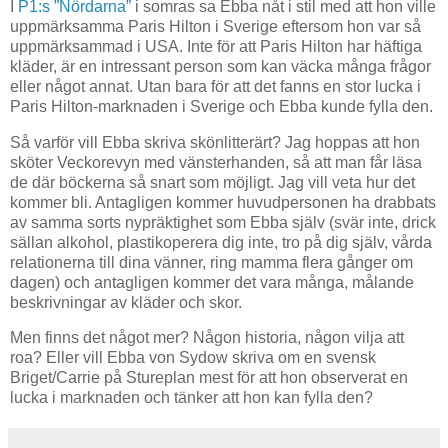
I
P1:s ”Nördarna”
i somras sa Ebba nåt i stil med att hon ville
uppmärksamma Paris Hilton i Sverige eftersom hon var så
uppmärksammad i USA. Inte för att Paris Hilton har häftiga
kläder, är en intressant person som kan väcka många frågor
eller något annat. Utan bara för att det fanns en stor lucka i
Paris Hilton-marknaden i Sverige och Ebba kunde fylla den.
Så varför vill Ebba skriva skönlitterärt? Jag hoppas att hon
sköter Veckorevyn med vänsterhanden, så att man får läsa
de där böckerna så snart som möjligt. Jag vill veta hur det
kommer bli. Antagligen kommer huvudpersonen ha drabbats
av samma sorts nypräktighet
som Ebba själv
(svär inte, drick
sällan alkohol, plastikoperera dig inte, tro på dig själv, vårda
relationerna till dina vänner, ring mamma flera gånger om
dagen) och antagligen kommer det vara många, målande
beskrivningar av kläder och skor.
Men finns det något mer? Någon historia, någon vilja att
roa? Eller vill Ebba von Sydow skriva om en svensk
Briget/Carrie på Stureplan mest för att hon observerat en
lucka i marknaden och tänker att hon kan fylla den?