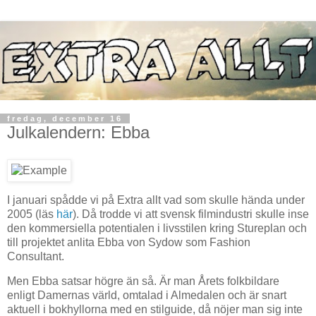
fredag, december 16
Julkalendern: Ebba
I januari spådde vi på Extra allt vad som skulle hända under
2005 (läs
här
). Då trodde vi att svensk filmindustri skulle inse
den kommersiella potentialen i livsstilen kring Stureplan och
till projektet anlita Ebba von Sydow som Fashion
Consultant.
Men Ebba satsar högre än så. Är man Årets folkbildare
enligt Damernas värld, omtalad i Almedalen och är snart
aktuell i bokhyllorna med en stilguide, då nöjer man sig inte