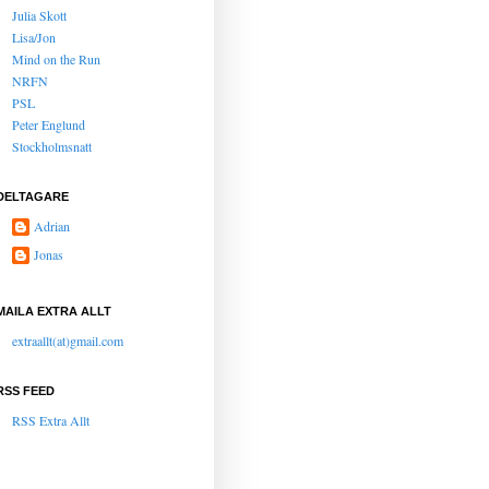
Julia Skott
Lisa/Jon
Mind on the Run
NRFN
PSL
Peter Englund
Stockholmsnatt
DELTAGARE
Adrian
Jonas
MAILA EXTRA ALLT
extraallt(at)gmail.com
RSS FEED
RSS Extra Allt