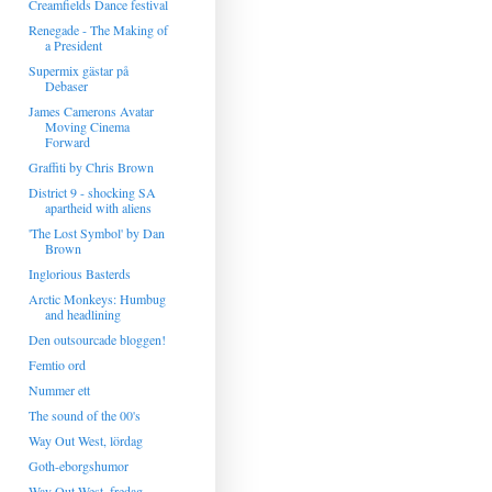
Creamfields Dance festival
Renegade - The Making of
a President
Supermix gästar på
Debaser
James Camerons Avatar
Moving Cinema
Forward
Graffiti by Chris Brown
District 9 - shocking SA
apartheid with aliens
'The Lost Symbol' by Dan
Brown
Inglorious Basterds
Arctic Monkeys: Humbug
and headlining
Den outsourcade bloggen!
Femtio ord
Nummer ett
The sound of the 00's
Way Out West, lördag
Goth-eborgshumor
Way Out West, fredag