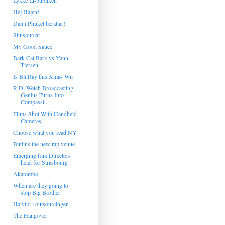
Lykke Li-publiken
Hej Hajen!
Dan i Phuket berättar!
Slutsourcat
My Good Sauce
Bark Cat Bark vs Yann
Tiersen
Is BluRay this Xmas Wii
R.D. Welch Broadcasting
Genius Turns Into
Compassi...
Films Shot With Handheld
Cameras
Choose what you read NY
Butlins the new rap venue
Emerging film Directors
head for Strasbourg
Akatombo
When are they going to
stop Big Brother
Halvtid i outsourcingen
The Hangover