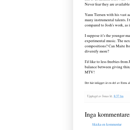
Never fear they are availabl
Yann Tiersen with his vast 
many instrumental talents. I 
compared to Josh’s work, as if
I suppose it’s the younger m
experimental music. The next
compositions? Can Maite It
diversify more?
I’d like to less freebies from
balance between giving thin
MTV!
Det här inlägget är en del av Extra a
Upplagd av
Jonas
kl.
8:37 fm
Inga kommentare
Skicka en kommentar