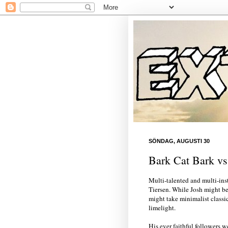
SÖNDAG, AUGUSTI 30
Bark Cat Bark vs
Multi-talented and multi-ins
Tiersen. While Josh might be 
might take minimalist classi
limelight.
His ever faithful followers 