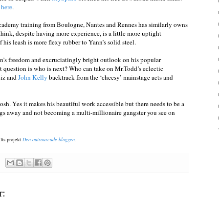
e
here
.
academy training from Boulogne, Nantes and Rennes has similarly owns
think, despite having more experience, is a little more uptight
 his leash is more flexy rubber to Yann’s solid steel.
an’s freedom and excruciatingly bright outlook on his popular
 question is who is next? Who can take on Mr.Todd’s eclectic
oiz and
John Kelly
backtrack from the ‘cheesy’ mainstage acts and
 Josh. Yes it makes his beautiful work accessible but there needs to be a
gs away and not becoming a multi-millionaire gangster you see on
llts projekt
Den outsourcade bloggen
.
r: