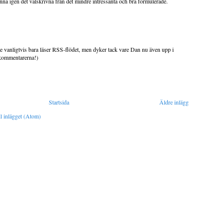
nna igen det välskrivna från det mindre intressanta och bra formulerade.
e vanligtvis bara läser RSS-flödet, men dyker tack vare Dan nu även upp i
 kommentarerna!)
Startsida
Äldre inlägg
l inlägget (Atom)