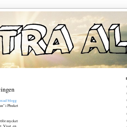
cingen
rcad blogg
Dan" i Phuket
ltför mycket
t. Visst, en