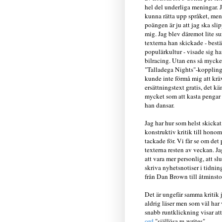
hel del underliga meningar. 
kunna rätta upp språket, men
poängen är ju att jag ska sli
mig. Jag blev däremot lite su
texterna han skickade - bestä
populärkultur - visade sig h
bilracing. Utan ens så myck
"Talladega Nights"-koppling
kunde inte förmå mig att krä
ersättningstext gratis, det kä
mycket som att kasta pengar 
han dansar.
Jag har hur som helst skickat 
konstruktiv kritik till hono
tackade för. Vi får se om det
texterna resten av veckan. 
att vara mer personlig, att sl
skriva nyhetsnotiser i tidnin
från Dan Brown till åtminst
Det är ungefär samma kritik 
aldrig läser men som väl har 
snabb runtklickning visar at
ord
"själlösa re-writes".