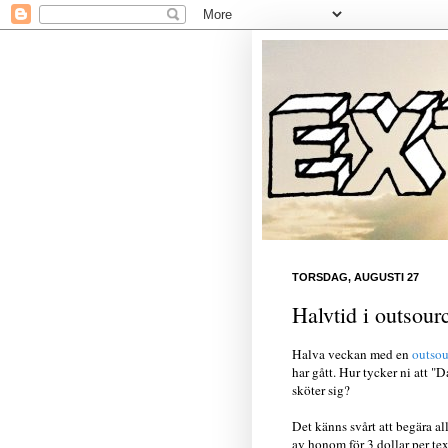
TORSDAG, AUGUSTI 27
Halvtid i outsour
Halva veckan med en
outsou
har gått. Hur tycker ni att "
sköter sig?
Det känns svårt att begära al
av honom för 3 dollar per tex