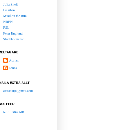
Julia Skott
Lisa/Jon
Mind on the Run
NRFN
PSL
Peter Englund
Stockholmsnatt
DELTAGARE
Adrian
Jonas
MAILA EXTRA ALLT
extraallt(at)gmail.com
RSS FEED
RSS Extra Allt