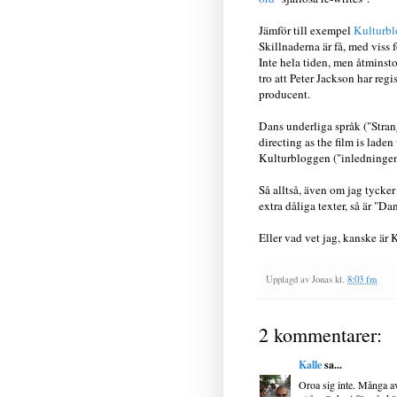
Jämför till exempel
Kulturbl
Skillnaderna är få, med viss 
Inte hela tiden, men åtmins
tro att Peter Jackson har reg
producent.
Dans underliga språk ("Stran
directing as the film is lad
Kulturbloggen ("inledningen 
Så alltså, även om jag tycker 
extra dåliga texter, så är "D
Eller vad vet jag, kanske är
Upplagd av
Jonas
kl.
8:03 fm
2 kommentarer:
Kalle
sa...
Oroa sig inte. Många av 