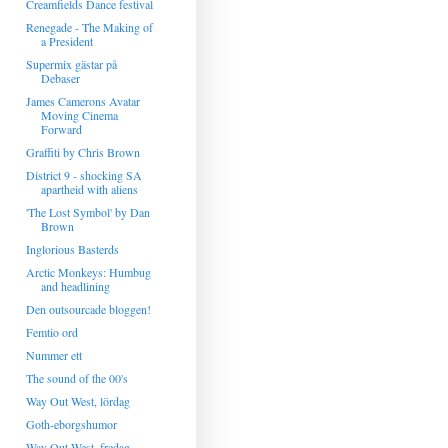
Creamfields Dance festival
Renegade - The Making of
a President
Supermix gästar på
Debaser
James Camerons Avatar
Moving Cinema
Forward
Graffiti by Chris Brown
District 9 - shocking SA
apartheid with aliens
'The Lost Symbol' by Dan
Brown
Inglorious Basterds
Arctic Monkeys: Humbug
and headlining
Den outsourcade bloggen!
Femtio ord
Nummer ett
The sound of the 00's
Way Out West, lördag
Goth-eborgshumor
Way Out West, fredag