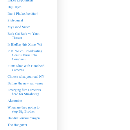
Lykke Li-publiken
Hej Hajen!
Dan i Phuket berättar!
Slutsourcat
My Good Sauce
Bark Cat Bark vs Yann
Tiersen
Is BluRay this Xmas Wii
R.D. Welch Broadcasting
Genius Turns Into
Compassi...
Films Shot With Handheld
Cameras
Choose what you read NY
Butlins the new rap venue
Emerging film Directors
head for Strasbourg
Akatombo
When are they going to
stop Big Brother
Halvtid i outsourcingen
The Hangover