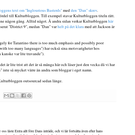
oggens text om "Inglourious Basterds"
med
den "Dan" skrev
.
fördel till Kulturbloggen. Till exempel stavar Kulturbloggen titeln rätt.
tone någon gång. Alltid något. Å andra sidan verkar Kulturbloggen
här
isserat "District 9", medan "Dan" var
helt på det klara
med att Jackson är
gely for Tarantino there is too much emphasis and possibly poor
en with too many languages") har också sina motsvarigheter hos
kanske var lite travande").
det är lite trist att det är så många här och läser just den vecka då vi har
an" inte så mycket värre än andra som bloggar i eget namn.
 Kulturbloggen outsourcad sedan länge.
oss läste Extra allt före Dans inträde, och vi lär fortsätta även efter hans