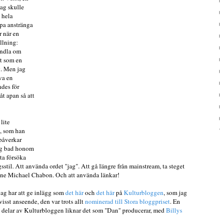
Jag skulle
 hela
ppa anstränga
r när en
llning:
andla om
et som en
. Men jag
va en
ndes för
åt apan så att
lite
m, som han
 påverkar
Jag bad honom
uta försöka
gsstil. Att använda ordet "jag". Att gå längre från mainstream, ta steget
one Michael Chabon. Och att använda länkar!
jag har att ge inlägg som
det här
och
det här
på
Kulturbloggen
, som jag
visst anseende, den var trots allt
nominerad till Stora bloggpriset
. En
t delar av Kulturbloggen liknar det som "Dan" producerar, med
Billys